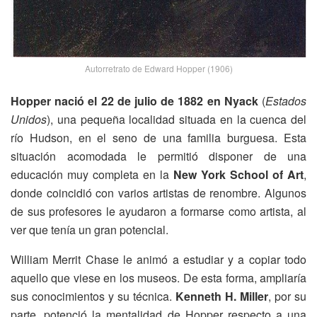
Autorretrato de Edward Hopper (1906)
Hopper nació el 22 de julio de 1882 en Nyack
(
Estados
Unidos
), una pequeña localidad situada en la cuenca del
río Hudson, en el seno de una familia burguesa. Esta
situación acomodada le permitió disponer de una
educación muy completa en la
New York School of Art
,
donde coincidió con varios artistas de renombre. Algunos
de sus profesores le ayudaron a formarse como artista, al
ver que tenía un gran potencial.
William Merrit Chase le animó a estudiar y a copiar todo
aquello que viese en los museos. De esta forma, ampliaría
sus conocimientos y su técnica.
Kenneth H. Miller
, por su
parte, potenció la mentalidad de Hopper respecto a una