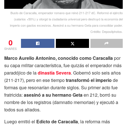
Busto de Caracalla, emperador romano que reinó 211-217 dC. Reformó el ejército
(salarios +50%) y otorgó la ciudadanía universal pero destruyó la economía del
imperio con gastos excesivos. Asesinó a su hermano Geta para consolidar poder.
Crédito: Depositphotos.
0
SHARES
Marco Aurelio Antonino, conocido como Caracalla
por
su capa militar característica, fue quizás el emperador más
paradójico de la
dinastía Severa
. Gobernó solo seis años
(211-217), pero en ese tiempo
transformó el imperio
de
formas que resonarían durante siglos. Su primer acto fue
fratricida:
asesinó a su hermano Geta
en 212, borró su
nombre de los registros (damnatio memoriae) y ejecutó a
todos sus aliados.
Luego emitió el
Edicto de Caracalla
, la reforma más