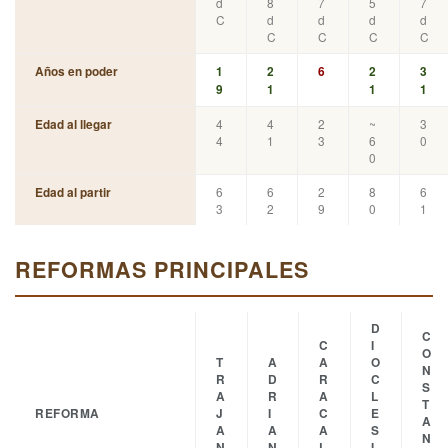
d
8
7
5
7
C
d
d
d
d
C
C
C
C
Años en poder
1
2
6
2
3
9
1
1
1
4
4
2
~
3
Edad al llegar
4
1
3
6
0
0
6
6
2
8
6
Edad al partir
3
2
9
0
1
REFORMAS PRINCIPALES
D
C
C
I
O
T
A
A
O
N
R
D
R
C
S
A
R
A
L
T
REFORMA
J
I
C
E
A
A
A
A
S
N
N
N
L
I