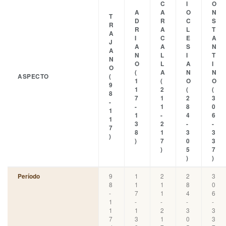
C
I
O
A
A
O
N
T
D
R
C
S
R
R
A
L
T
A
I
C
E
A
J
A
A
S
N
A
N
L
I
T
N
O
L
A
I
O
(
A
N
N
ASPECTO
(
1
(
O
O
9
1
2
(
(
8
7
1
2
3
-
-
1
8
0
1
1
-
4
6
1
3
2
-
-
7
8
1
3
3
)
)
7
0
3
)
5
7
)
)
9
1
2
2
3
Período
8
1
1
8
0
-
7
1
4
6
1
-
-
-
-
1
1
2
3
3
7
3
1
0
3