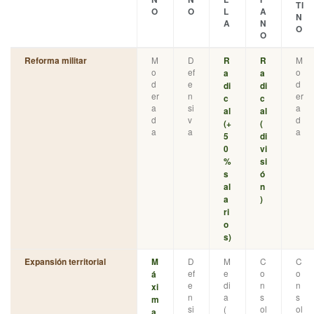
TI
O
O
L
A
N
A
N
O
O
M
D
M
Reforma militar
R
R
o
ef
o
a
a
d
e
d
di
di
er
n
er
c
c
a
si
a
al
al
d
v
d
(+
(
a
a
a
5
di
0
vi
%
si
s
ó
al
n
a
)
ri
o
s)
D
M
C
C
Expansión territorial
M
ef
e
o
o
á
e
di
n
n
xi
n
a
s
s
m
si
(
ol
ol
a