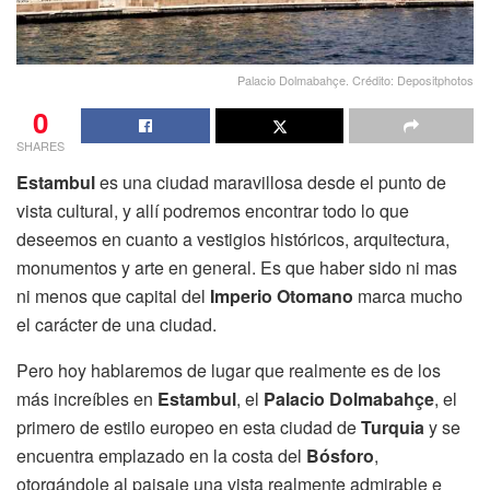
Palacio Dolmabahçe. Crédito: Depositphotos
0
SHARES
Estambul
es una ciudad maravillosa desde el punto de
vista cultural, y allí podremos encontrar todo lo que
deseemos en cuanto a vestigios históricos, arquitectura,
monumentos y arte en general. Es que haber sido ni mas
ni menos que capital del
Imperio Otomano
marca mucho
el carácter de una ciudad.
Pero hoy hablaremos de lugar que realmente es de los
más increíbles en
Estambul
, el
Palacio Dolmabahçe
, el
primero de estilo europeo en esta ciudad de
Turquia
y se
encuentra emplazado en la costa del
Bósforo
,
otorgándole al paisaje una vista realmente admirable e