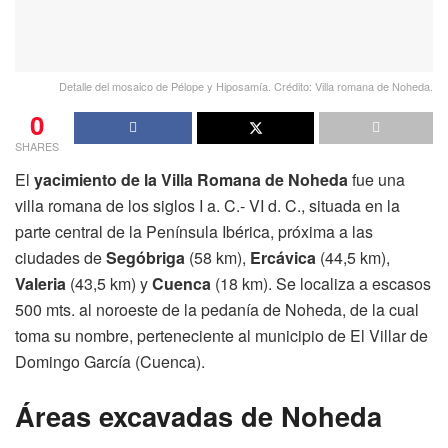
Detalle del mosaico de Pélope y Hiposamía. Crédito: Villa romana de Noheda.
0
SHARES
El
yacimiento de la Villa Romana de Noheda
fue una
villa romana de los siglos I a. C.- VI d. C., situada en la
parte central de la Península Ibérica, próxima a las
ciudades de
Segóbriga
(58 km),
Ercávica
(44,5 km),
Valeria
(43,5 km) y
Cuenca
(18 km). Se localiza a escasos
500 mts. al noroeste de la pedanía de Noheda, de la cual
toma su nombre, perteneciente al municipio de El Villar de
Domingo García (Cuenca).
Áreas excavadas de Noheda