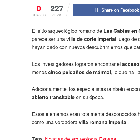
0
227
Share on Facebook
SHARES
VIEWS
El sitio arqueológico romano de
Las Gabias en
parece ser una
villa de corte imperial
luego de 
hayan dado con nuevos descubrimientos que cam
Los investigadores lograron encontrar el
acceso 
menos
cinco peldaños de mármol
, lo que ha 
Adicionalmente, los especialistas también enco
abierto transitable
en su época.
Estos elementos eran totalmente desconocidos h
como una verdadera
villa romana imperial
.
Tags:
Noticias de arqueologia España