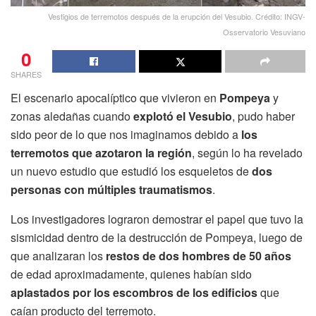
Vestigios de terremotos después de la erupción del Vesubio. Crédito: INGV-
Osservatorio Vesuviano
0
SHARES
El escenario apocalíptico que vivieron en
Pompeya
y
zonas aledañas cuando
explotó el Vesubio
, pudo haber
sido peor de lo que nos imaginamos debido a
los
terremotos que azotaron la región
, según lo ha revelado
un nuevo estudio que estudió los esqueletos de
dos
personas con múltiples traumatismos
.
Los investigadores lograron demostrar el papel que tuvo la
sismicidad dentro de la destrucción de Pompeya, luego de
que analizaran los
restos de dos hombres de 50 años
de edad aproximadamente, quienes habían sido
aplastados por los escombros de los edificios
que
caían producto del terremoto.