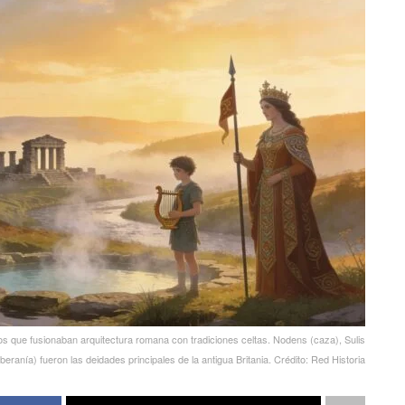
s que fusionaban arquitectura romana con tradiciones celtas. Nodens (caza), Sulis
eranía) fueron las deidades principales de la antigua Britania. Crédito: Red Historia