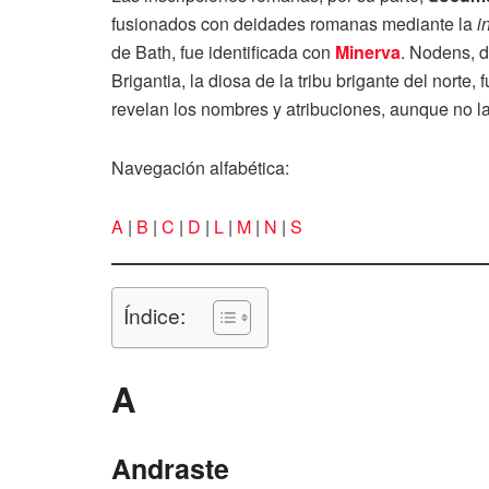
fusionados con deidades romanas mediante la
i
de Bath, fue identificada con
Minerva
. Nodens, d
Brigantia, la diosa de la tribu brigante del norte
revelan los nombres y atribuciones, aunque no la
Navegación alfabética:
A
|
B
|
C
|
D
|
L
|
M
|
N
|
S
Índice:
A
Andraste