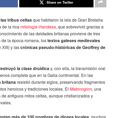
Share on Twitter
las tribus celtas
que habitaron la isla de Gran Bretaña
 de la rica
mitología irlandesa
, que sobrevivió gracias a
conocimiento de las deidades britanas proviene de tres
s
de la época romana, los
textos galeses medievales
 XIII) y las
crónicas pseudo-históricas de Geoffrey de
estruyó la clase druídica
y, con ella, la transmisión oral
enos completa que en la Galia continental. En las
a britana
resistió durante siglos, preservando fragmentos
tos heroicos y tradiciones locales. El
Mabinogion
, una
 de antiguos mitos celtas, aunque cristianizados y
vales.
ntan más de 100 nombres de dioses locales
, muchos