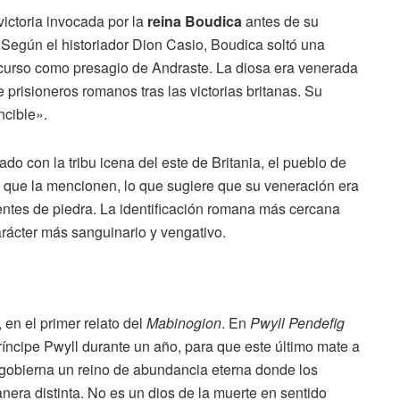
victoria invocada por la
reina Boudica
antes de su
Según el historiador Dion Casio, Boudica soltó una
u curso como presagio de Andraste. La diosa era venerada
 prisioneros romanos tras las victorias britanas. Su
ncible».
o con la tribu icena del este de Britania, el pueblo de
 que la mencionen, lo que sugiere que su veneración era
entes de piedra. La identificación romana más cercana
arácter más sanguinario y vengativo.
 en el primer relato del
Mabinogion
. En
Pwyll Pendefig
ríncipe Pwyll durante un año, para que este último mate a
gobierna un reino de abundancia eterna donde los
era distinta. No es un dios de la muerte en sentido