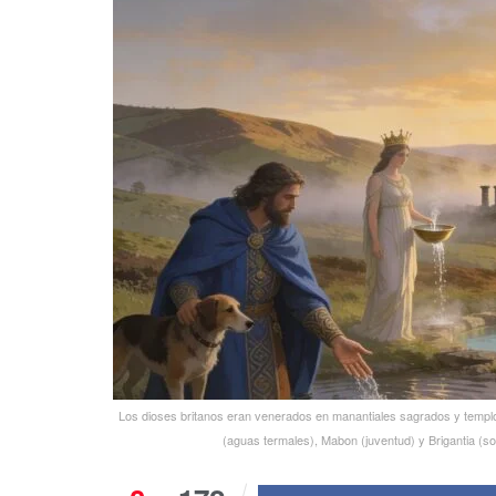
Los dioses britanos eran venerados en manantiales sagrados y templo
(aguas termales), Mabon (juventud) y Brigantia (sob