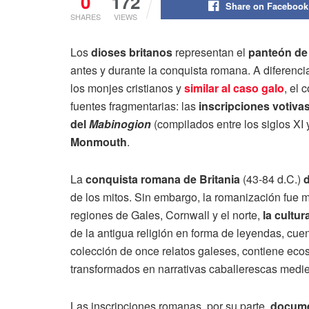
0
172
Share on Facebook
SHARES
VIEWS
Los
dioses britanos
representan el
panteón de 
antes y durante la conquista romana. A diferencia
los monjes cristianos y
similar al caso galo
, el 
fuentes fragmentarias: las
inscripciones votiva
del
Mabinogion
(compilados entre los siglos XI y
Monmouth
.
La
conquista romana de Britania
(43-84 d.C.)
d
de los mitos. Sin embargo, la romanización fue m
regiones de Gales, Cornwall y el norte,
la cultur
de la antigua religión en forma de leyendas, cuen
colección de once relatos galeses, contiene ecos
transformados en narrativas caballerescas medie
Las inscripciones romanas, por su parte,
docume