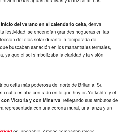
 divina de las aguas curativas y la luz solar. Las
l
inicio del verano en el calendario celta
, deriva
ta festividad, se encendían grandes hogueras en las
otección del dios solar durante la temporada de
 que buscaban sanación en los manantiales termales,
, ya que el sol simbolizaba la claridad y la visión.
a tribu celta más poderosa del norte de Britania. Su
su culto estaba centrado en lo que hoy es Yorkshire y el
n con Victoria y con Minerva
, reflejando sus atributos de
a era representada con una corona mural, una lanza y un
Brigid
es innegable. Ambas comparten raíces