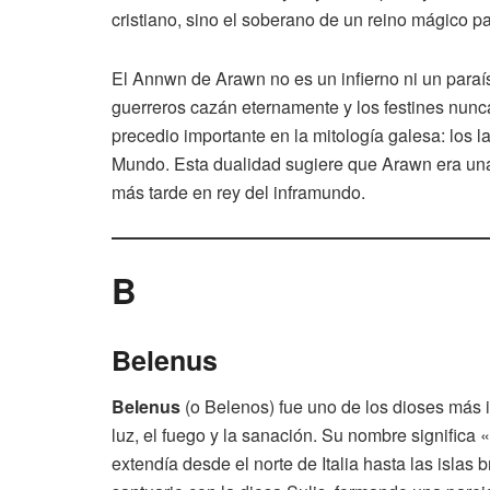
cristiano, sino el soberano de un reino mágico p
El Annwn de Arawn no es un infierno ni un paraís
guerreros cazán eternamente y los festines nunc
precedio importante en la mitología galesa: los l
Mundo. Esta dualidad sugiere que Arawn era una 
más tarde en rey del inframundo.
B
Belenus
Belenus
(o Belenos) fue uno de los dioses más im
luz, el fuego y la sanación. Su nombre significa «
extendía desde el norte de Italia hasta las islas