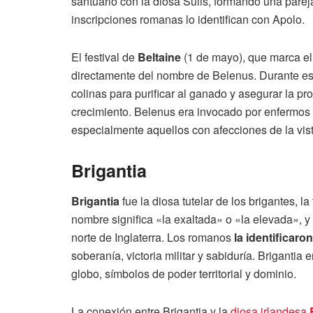
santuario con la diosa Sulis, formando una pareja
inscripciones romanas lo identifican con Apolo.
El festival de
Beltaine
(1 de mayo), que marca e
directamente del nombre de Belenus. Durante es
colinas para purificar al ganado y asegurar la pr
crecimiento. Belenus era invocado por enfermos
especialmente aquellos con afecciones de la vista
Brigantia
Brigantia
fue la diosa tutelar de los brigantes, l
nombre significa «la exaltada» o «la elevada», y 
norte de Inglaterra. Los romanos
la identificaro
soberanía, victoria militar y sabiduría. Briganti
globo, símbolos de poder territorial y dominio.
La conexión entre Brigantia y la
diosa irlandesa