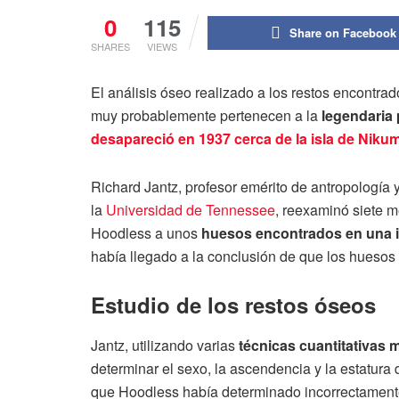
0
115
Share on Facebook
SHARES
VIEWS
El análisis óseo realizado a los restos encontra
muy probablemente pertenecen a la
legendaria 
desapareció en 1937 cerca de la isla de Niku
Richard Jantz, profesor emérito de antropología 
la
Universidad de Tennessee
, reexaminó siete 
Hoodless a unos
huesos encontrados en una is
había llegado a la conclusión de que los huesos
Estudio de los restos óseos
Jantz, utilizando varias
técnicas cuantitativas
determinar el sexo, la ascendencia y la estatura
que Hoodless había determinado incorrectamente 