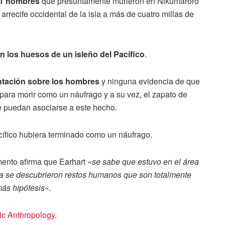
11 hombres
que presuntamente murieron en Nikumaroro
arrecife occidental de la isla a más de cuatro millas de
n los huesos de un isleño del Pacífico
.
tación sobre los hombres
y ninguna evidencia de que
 para morir como un náufrago y a su vez, el zapato de
ue puedan asociarse a este hecho.
ífico hubiera terminado como un náufrago.
ento afirma que Earhart «
se sabe que estuvo en el área
na se descubrieron restos humanos que son totalmente
más hipótesis
«.
ic Anthropology
.