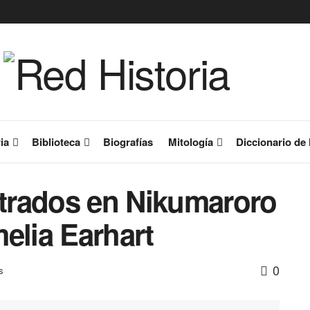
ia
Biblioteca
Biografías
Mitología
Diccionario de 
trados en Nikumaroro
elia Earhart
0
s