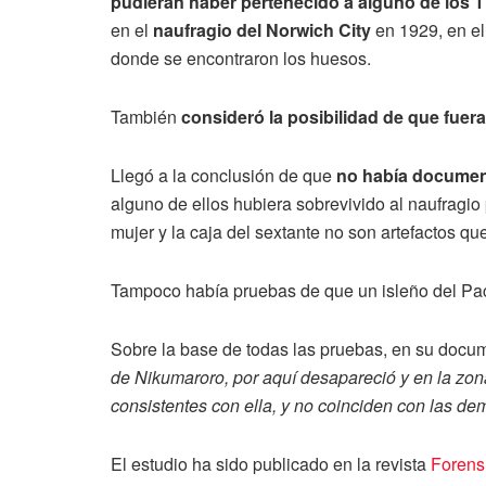
pudieran haber pertenecido a alguno de los 
en el
naufragio del Norwich City
en 1929, en el 
donde se encontraron los huesos.
También
consideró la posibilidad de que fuera
Llegó a la conclusión de que
no había documen
alguno de ellos hubiera sobrevivido al naufragio
mujer y la caja del sextante no son artefactos q
Tampoco había pruebas de que un isleño del Pac
Sobre la base de todas las pruebas, en su docum
de Nikumaroro, por aquí desapareció y en la zo
consistentes con ella, y no coinciden con las de
El estudio ha sido publicado en la revista
Forens