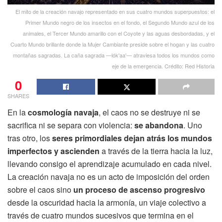
El mito de la creación navajo representado en sus cuatro mundos superpuestos: el
Primer Mundo negro de los insectos en el fondo, el Segundo Mundo azul de los
animales, el Tercer Mundo amarillo con el Coyote y las aguas desbordadas, y el
Cuarto Mundo brillante donde la Mujer Cambiante preside sobre el hogan y las cuatro
montañas sagradas. La caña sagrada —lók'aa'— atraviesa todos los mundos como
eje de la emergencia. Crédito: Red Historia
0
SHARES
En la
cosmología navaja
, el caos no se destruye ni se
sacrifica ni se separa con violencia:
se abandona
. Uno
tras otro, los
seres primordiales dejan atrás los mundos
imperfectos y ascienden
a través de la tierra hacia la luz,
llevando consigo el aprendizaje acumulado en cada nivel.
La creación navaja no es un acto de imposición del orden
sobre el caos sino
un proceso de ascenso progresivo
desde la oscuridad hacia la armonía, un viaje colectivo a
través de cuatro mundos sucesivos que termina en el