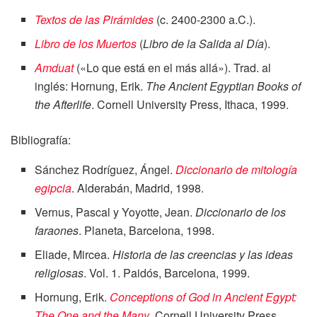
Textos de las Pirámides
(c. 2400-2300 a.C.).
Libro de los Muertos
(
Libro de la Salida al Día
).
Amduat
(«Lo que está en el más allá»). Trad. al
inglés: Hornung, Erik.
The Ancient Egyptian Books of
the Afterlife
. Cornell University Press, Ithaca, 1999.
Bibliografía:
Sánchez Rodríguez, Ángel.
Diccionario de mitología
egipcia
. Alderabán, Madrid, 1998.
Vernus, Pascal y Yoyotte, Jean.
Diccionario de los
faraones
. Planeta, Barcelona, 1998.
Eliade, Mircea.
Historia de las creencias y las ideas
religiosas
. Vol. 1. Paidós, Barcelona, 1999.
Hornung, Erik.
Conceptions of God in Ancient Egypt:
The One and the Many
. Cornell University Press,