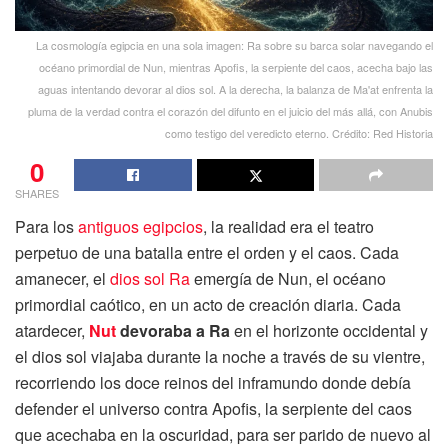
La cosmología egipcia en una sola imagen: Ra sobre su barca solar navegando el
océano primordial de Nun, mientras Apofis, la serpiente del caos, acecha bajo las
aguas intentando devorar al dios sol. A la derecha, la balanza de Ma'at enfrenta la
pluma de la verdad contra el corazón del difunto en el juicio del más allá, con Anubis
como testigo del veredicto eterno. Crédito: Red Historia
0
SHARES
Para los
antiguos egipcios
, la realidad era el teatro
perpetuo de una batalla entre el orden y el caos. Cada
amanecer, el
dios sol Ra
emergía de Nun, el océano
primordial caótico, en un acto de creación diaria. Cada
atardecer,
Nut
devoraba a Ra
en el horizonte occidental y
el dios sol viajaba durante la noche a través de su vientre,
recorriendo los doce reinos del inframundo donde debía
defender el universo contra Apofis, la serpiente del caos
que acechaba en la oscuridad, para ser parido de nuevo al