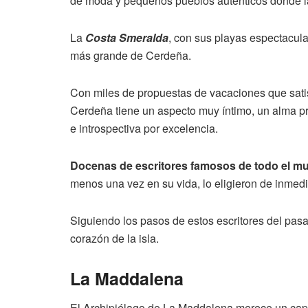
de moda y pequeños pueblos auténticos donde la
La
Costa Smeralda
, con sus playas espectacula
más grande de Cerdeña.
Con miles de propuestas de vacaciones que satis
Cerdeña tiene un aspecto muy íntimo, un alma pro
e introspectiva por excelencia.
Docenas de escritores famosos de todo el m
menos una vez en su vida, lo eligieron de inmedia
Siguiendo los pasos de estos escritores del pas
corazón de la isla.
La Maddalena
El Archipiélago de La Maddalena merece un capít