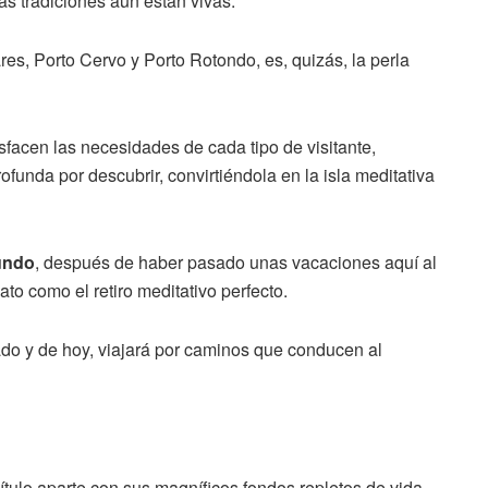
s tradiciones aún están vivas.
res, Porto Cervo y Porto Rotondo, es, quizás, la perla
facen las necesidades de cada tipo de visitante,
funda por descubrir, convirtiéndola en la isla meditativa
undo
, después de haber pasado unas vacaciones aquí al
to como el retiro meditativo perfecto.
ado y de hoy, viajará por caminos que conducen al
ulo aparte con sus magníficos fondos repletos de vida,