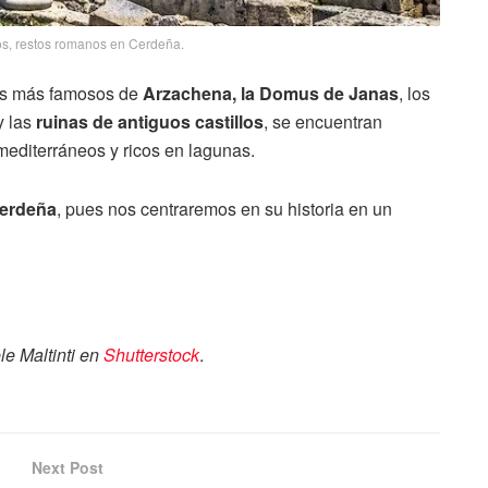
s, restos romanos en Cerdeña.
los más famosos de
Arzachena, la Domus de Janas
, los
y las
ruinas de antiguos castillos
, se encuentran
 mediterráneos y ricos en lagunas.
Cerdeña
, pues nos centraremos en su historia en un
e Maltinti en
Shutterstock
.
Next Post