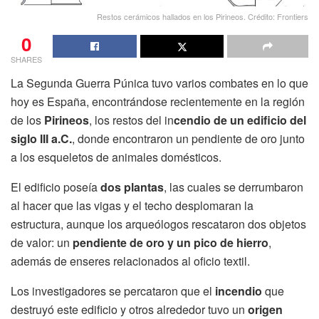
Restos cerámicos hallados en los Pirineos. Crédito: Frontiers
0
SHARES
La Segunda Guerra Púnica tuvo varios combates en lo que
hoy es España, encontrándose recientemente en la región
de los
Pirineos
, los restos del in
cendio de un edificio del
siglo III a.C.
, donde encontraron un pendiente de oro junto
a los esqueletos de animales domésticos.
El edificio poseía
dos plantas
, las cuales se derrumbaron
al hacer que las vigas y el techo desplomaran la
estructura, aunque los arqueólogos rescataron dos objetos
de valor: un
pendiente de oro y un pico de hierro
,
además de enseres relacionados al oficio textil.
Los investigadores se percataron que el
incendio
que
destruyó este edificio y otros alrededor tuvo un
origen