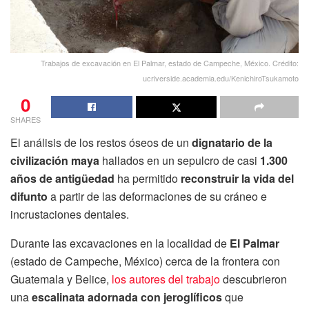
Trabajos de excavación en El Palmar, estado de Campeche, México. Crédito:
ucriverside.academia.edu/KenichiroTsukamoto
0
SHARES
El análisis de los restos óseos de un
dignatario de la
civilización maya
hallados en un sepulcro de casi
1.300
años de antigüedad
ha permitido
reconstruir la vida del
difunto
a partir de las deformaciones de su cráneo e
incrustaciones dentales.
Durante las excavaciones en la localidad de
El Palmar
(estado de Campeche, México) cerca de la frontera con
Guatemala y Belice,
los autores del trabajo
descubrieron
una
escalinata adornada con jeroglíficos
que