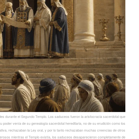
des durante el Segundo Templo. Los saduceos fueron la aristocracia sacerdotal que
Su poder venía de su genealogía sacerdotal hereditaria, no de su erudición como los
itativa, rechazaban la Ley oral, y por lo tanto rechazaban muchas creencias de otros
derosos mientras el Templo existía, los saduceos desaparecieron completamente de