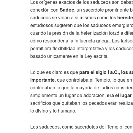
Los orígenes exactos de los saduceos son debati
conexión con
Sadoc
, un sacerdote prominente b
saduceos se veían a sí mismos como los
herede
estudiosos sugieren que los saduceos emergiero
cuando la presión de la helenización forzó a dif
cómo responder a la influencia griega. Los fari
permitiera flexibilidad interpretativa y los sadu
basado únicamente en la Ley escrita.
Lo que es claro es que
para el siglo I a.C., los
importante
, que controlaba el Templo, lo que en 
controlaban lo que la mayoría de judíos consider
simplemente un lugar de adoración,
era el luga
sacrificios que quitaban los pecados eran realiz
lo divino y lo humano.
Los saduceos, como sacerdotes del Templo, con