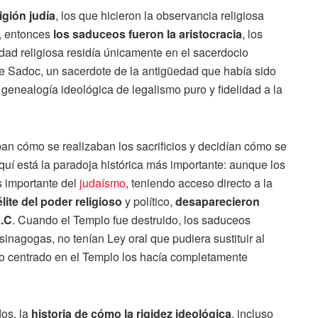
igión judía
, los que hicieron la observancia religiosa
e, entonces
los saduceos fueron la aristocracia
, los
dad religiosa residía únicamente en el sacerdocio
 Sadoc, un sacerdote de la antigüedad que había sido
 genealogía ideológica de legalismo puro y fidelidad a la
n cómo se realizaban los sacrificios y decidían cómo se
aquí está la paradoja histórica más importante: aunque los
s importante del
judaísmo
, teniendo acceso directo a la
élite del poder religioso
y político,
desaparecieron
d.C
. Cuando el Templo fue destruido, los saduceos
sinagogas, no tenían Ley oral que pudiera sustituir al
o centrado en el Templo los hacía completamente
dos, la
historia de cómo la rigidez ideológica
, incluso