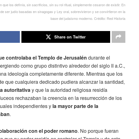
n que los definía, sin sacrificios, sin su rol ritual, simplemente cesaron de existir. En
 de ser judío basadas en sinagogas y Ley oral, sobrevivieron y se convirtieron en la
base del judaísmo moderno. Crédito: Red Historia
Share on Twitter
que controlaba el Templo de Jerusalén
durante el
rgiendo como grupo distintivo alrededor del siglo II a.C.,
na ideología completamente diferente. Mientras que los
d de que cualquiera dedicado pudiera alcanzar la santidad,
a autoritativa
y que la autoridad religiosa residía
duceos rechazaban la creencia en la resurrección de los
tuales independientes y
la mayor parte de la
aban
.
colaboración con el poder romano
. No porque fueran
 que su poder residía en controlar el Templo y de este