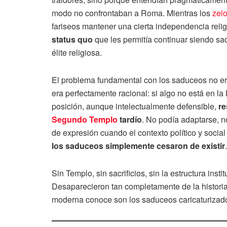
modo no confrontaban a Roma. Mientras los
zel
fariseos mantener una cierta independencia rel
status quo
que les permitía continuar siendo sace
élite religiosa.
El problema fundamental con los saduceos no era
era perfectamente racional: si algo no está en la
posición, aunque intelectualmente defensible,
re
Segundo Templo
tardío
. No podía adaptarse, n
de expresión cuando el contexto político y socia
los saduceos simplemente cesaron de existir
.
Sin Templo, sin sacrificios, sin la estructura ins
Desaparecieron tan completamente de la historia
moderna conoce son los saduceos caricaturizad