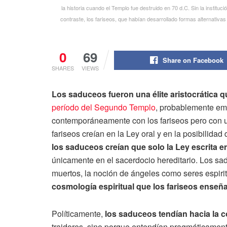
la historia cuando el Templo fue destruido en 70 d.C. Sin la institució
contraste, los fariseos, que habían desarrollado formas alternativas
0
69
Share on Facebook
SHARES
VIEWS
Los saduceos fueron una élite aristocrática 
período del Segundo Templo
, probablemente eme
contemporáneamente con los fariseos pero con u
fariseos creían en la Ley oral y en la posibilida
los saduceos creían que solo la Ley escrita er
únicamente en el sacerdocio hereditario. Los sa
muertos, la noción de ángeles como seres espiri
cosmología espiritual que los fariseos enseñ
Políticamente,
los saduceos tendían hacia la 
traidores, sino porque entendían pragmáticamente