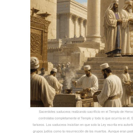
Sacerdotes saduceos realizando sacrificio en el Templo de Hero
controlaba completamente el Templo y todo lo que ocurría en él. 
fariseos. Los saduceos insistían en que solo la Ley escrita era autor
grupos judíos como la resurrección de los muertos. Aunque eran po