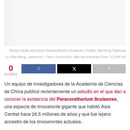
Restos fósiles del extinto Paraceratherium linxiaense. Crédito: Tao Deng, Xiaokang
Lu, Shiqi Wang, Lawrence J. Flynn, Danhui Sun, Wen He & Shanqin Chen / CC BY 4.0
0
SHARES
Un equipo de investigadores de la Academia de Ciencias
de China publicó recientemente un
estudio en el que dan a
conocer la existencia del
Paraceratherium linxiaense
,
una especie de rinoceronte gigante que habitó Asia
Central hace 26,5 millones de años y que fue lejano
ancestro de los rinocerontes actuales.