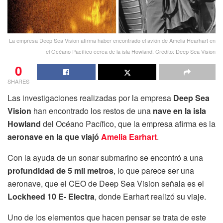
La empresa Deep Sea Vision afirma haber encontrado el avión de Amelia Hearhart en
el Océano Pacífico cerca de la isla Howland. Crédito: Deep Sea Vision
0
SHARES
Las investigaciones realizadas por la empresa
Deep Sea
Vision
han encontrado los restos de una
nave en la isla
Howland
del Océano Pacífico, que la empresa afirma es la
aeronave en la que viajó
Amelia Earhart
.
Con la ayuda de un sonar submarino se encontró a una
profundidad de 5 mil metros
, lo que parece ser una
aeronave, que el CEO de Deep Sea Vision señala es el
Lockheed 10 E- Electra
, donde Earhart realizó su viaje.
Uno de los elementos que hacen pensar se trata de este