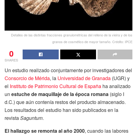
Detalles de las distintas fracciones granulométricas del relleno de la vieira y de los
granos de cosmético de mayor tamaño. Crédito: IPCE
0
SHARES
Un estudio realizado conjuntamente por investigadores del
Consorcio de Mérida
, la
Universidad de Granada
(UGR) y
el
Instituto de Patrimonio Cultural de España
ha analizado
un
estuche de maquillaje de la época romana
(siglo I
d.C.) que aún contenía restos del producto almacenado.
Los resultados del estudio han sido publicados en la
revista
Saguntum
.
El hallazgo se remonta al año 2000
, cuando las labores