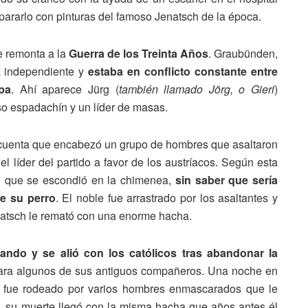
pararlo con pinturas del famoso Jenatsch de la época.
e remonta a la
Guerra de los Treinta Años
. Graubünden,
a independiente y
estaba en conflicto constante entre
pa
. Ahí aparece Jürg (
también llamado Jörg, o Gieri
)
so espadachín y un líder de masas.
cuenta que encabezó un grupo de hombres que asaltaron
el líder del partido a favor de los austríacos. Según esta
 lo que se escondió en la chimenea,
sin saber que sería
de su perro
. El noble fue arrastrado por los asaltantes y
natsch le remató con una enorme hacha.
ando y se alió con los católicos tras abandonar la
para algunos de sus antiguos compañeros. Una noche en
, fue rodeado por varios hombres enmascarados que le
a, su muerte llegó con la misma hacha que años antes él