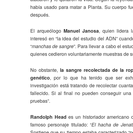
había usado para matar a Planta. Su cuerpo fu
después.
El arqueólogo
Manuel Janosa
, quien lidera 
interesó en “la idea del estudio del ADN” cuan
“
manchas de sangre
”. Para llevar a cabo el est
quienes cedieron voluntariamente muestras de 
No obstante,
la sangre recolectada de la rop
genético
, por lo que ha tenido que ser ex
investigación está tratando de recolectar cuant
fallecido. Si al final no pueden conseguir un
pruebas”.
Randolph Head
es un historiador americano d
famoso personaje titulado: “
El hacha de Jenat
Sostiene que su tiempo estaba caracterizado “po