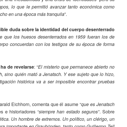
mpos, lo que le permitió avanzar tanto económica como
echo en una época más tranquila
”.
ible duda sobre la identidad del cuerpo desenterrado
e que los huesos desenterrados en 1959 fueran los de
erpo concuerdan con los testigos de su época de forma
 ha de revelarse
: “
El misterio que permanece abierto no
, sino quién mató a Jenatsch. Y ese sujeto que lo hizo,
tigación histórica va a ser imposible encontrar pruebas
 Harald Eichhorn, comenta que él asume “
que es Jenatsch
s e historiadores “
siempre han estado seguros
”. Sobre
ética. Un hombre de extremos. Un político, un clérigo, un
igura importante en Graubünden, tanto como Guillermo Tell