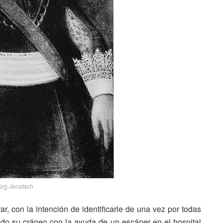
ürg Jenatsch
r, con la intención de identificarle de una vez por todas
do su cráneo con la ayuda de un escáner en el hospital