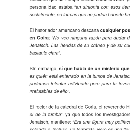
personalidad estaba “
en sintonía con esos tie
socialmente, en formas que no podría haberlo h
El historiador americano descarta
cualquier pos
en Coira
: “
No veo ninguna razón para dudar d
Jenatsch. Las heridas de su cráneo y de su cu
bastante clara
”.
Sin embargo,
sí que habla de un misterio que
es quién está enterrado en la tumba de Jenatsch
podemos intentar adivinarlo pero para la inves
irrefutables de ello
”.
El rector de la catedral de Coria, el reverendo
el de la tumba
”, ya que todos los investigadore
Jenatsch, mantiene: “
Era una figura muy polifac
soldado e, incluso, un terrorista. Pero es una f