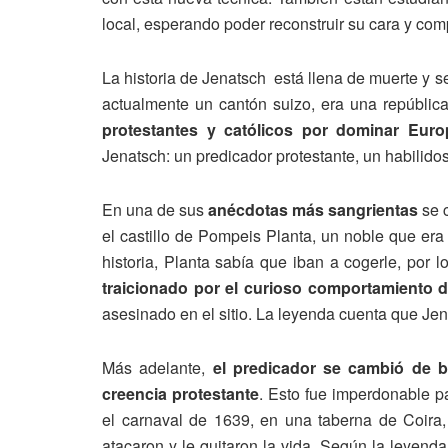
local, esperando poder reconstruir su cara y com
La historia de Jenatsch está llena de muerte y s
actualmente un cantón suizo, era una repúblic
protestantes y católicos por dominar Euro
Jenatsch: un predicador protestante, un habilido
En una de sus
anécdotas más sangrientas
se 
el castillo de Pompeis Planta, un noble que era 
historia, Planta sabía que iban a cogerle, por
traicionado por el curioso comportamiento 
asesinado en el sitio. La leyenda cuenta que Je
Más adelante,
el predicador se cambió de b
creencia protestante
. Esto fue imperdonable 
el carnaval de 1639, en una taberna de Coira
atacaron y le quitaron la vida. Según la leyend