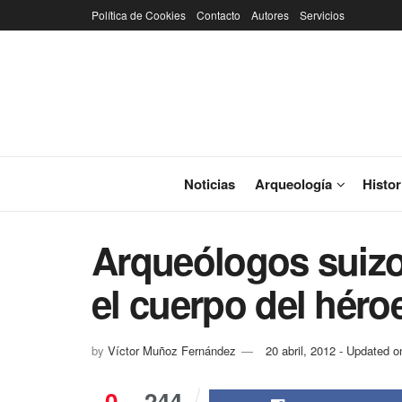
Política de Cookies
Contacto
Autores
Servicios
Noticias
Arqueología
Histor
Arqueólogos suizo
el cuerpo del héro
by
Víctor Muñoz Fernández
20 abril, 2012 - Updated 
0
244