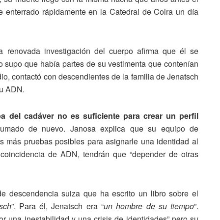
e enterrado rápidamente en la Catedral de Coira un día
la renovada investigación del cuerpo afirma que él se
do supo que había partes de su vestimenta que contenían
udio, contactó con descendientes de la familia de Jenatsch
su ADN.
a del cadáver no es suficiente para crear un perfil
humado de nuevo. Janosa explica que su equipo de
as más pruebas posibles para asignarle una identidad al
a coincidencia de ADN, tendrán que “depender de otras
e descendencia suiza que ha escrito un libro sobre el
sch
”. Para él, Jenatsch era “
un hombre de su tiempo
”.
r una inestabilidad y una crisis de identidades” pero su