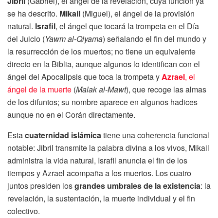
Jibril
(Gabriel), el ángel de la revelación, cuya función ya
se ha descrito.
Mikail
(Miguel), el ángel de la provisión
natural.
Israfil
, el ángel que tocará la trompeta en el Día
del Juicio (
Yawm al-Qiyama
) señalando el fin del mundo y
la resurrección de los muertos; no tiene un equivalente
directo en la Biblia, aunque algunos lo identifican con el
ángel del Apocalipsis que toca la trompeta y
Azrael
, el
ángel de la muerte
(
Malak al-Mawt
), que recoge las almas
de los difuntos; su nombre aparece en algunos hadices
aunque no en el Corán directamente.
Esta
cuaternidad islámica
tiene una coherencia funcional
notable: Jibril transmite la palabra divina a los vivos, Mikail
administra la vida natural, Israfil anuncia el fin de los
tiempos y Azrael acompaña a los muertos. Los cuatro
juntos presiden los
grandes umbrales de la existencia
: la
revelación, la sustentación, la muerte individual y el fin
colectivo.