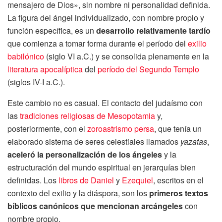
mensajero de Dios», sin nombre ni personalidad definida.
La figura del ángel individualizado, con nombre propio y
función específica, es un
desarrollo relativamente tardío
que comienza a tomar forma durante el período del
exilio
babilónico
(siglo VI a.C.) y se consolida plenamente en la
literatura apocalíptica
del
período del Segundo Templo
(siglos IV-I a.C.).
Este cambio no es casual. El contacto del judaísmo con
las
tradiciones religiosas de Mesopotamia
y,
posteriormente, con el
zoroastrismo persa
, que tenía un
elaborado sistema de seres celestiales llamados
yazatas
,
aceleró la personalización de los ángeles
y la
estructuración del mundo espiritual en jerarquías bien
definidas. Los
libros de Daniel
y
Ezequiel
, escritos en el
contexto del exilio y la diáspora, son los
primeros textos
bíblicos canónicos que mencionan arcángeles
con
nombre propio.