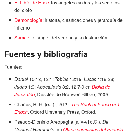
El Libro de Enoc
: los ángeles caídos y los secretos
del cielo
Demonología
: historia, clasificaciones y jerarquía del
infierno
Samael
: el ángel del veneno y la destrucción
Fuentes y bibliografía
Fuentes:
Daniel
10:13, 12:1;
Tobías
12:15;
Lucas
1:19-26;
Judas
1:9;
Apocalipsis
8:2, 12:7-9 en
Biblia de
Jerusalén
, Desclée de Brouwer, Bilbao, 2009.
Charles, R. H. (ed.) (1912).
The Book of Enoch or 1
Enoch
. Oxford University Press, Oxford.
Pseudo-Dionisio Areopagita (s. V-VI d.C.).
De
Coelesti Hierarchia
, en
Obras completas del Pseudo