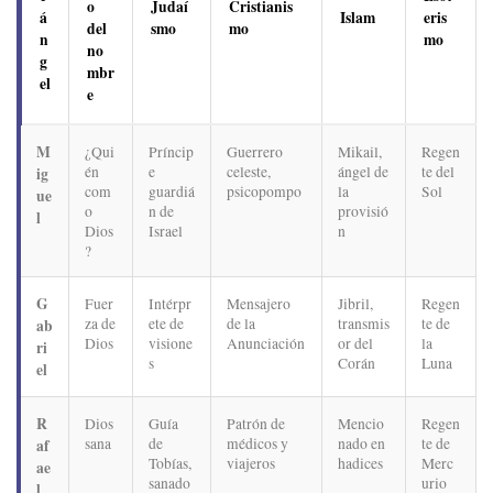
o
Judaí
Cristianis
á
Islam
eris
del
smo
mo
n
mo
no
g
mbr
el
e
M
¿Qui
Príncip
Guerrero
Mikail,
Regen
én
e
celeste,
ángel de
te del
ig
com
guardiá
psicopompo
la
Sol
ue
o
n de
provisió
l
Dios
Israel
n
?
G
Fuer
Intérpr
Mensajero
Jibril,
Regen
za de
ete de
de la
transmis
te de
ab
Dios
visione
Anunciación
or del
la
ri
s
Corán
Luna
el
R
Dios
Guía
Patrón de
Mencio
Regen
sana
de
médicos y
nado en
te de
af
Tobías,
viajeros
hadices
Merc
ae
sanado
urio
l