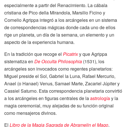
especialmente a partir del Renacimiento. La cábala
cristiana de Pico della Mirandola, Marsilio Ficino y
Cornelio Agrippa integró a los arcángeles en un sistema
de correspondencias mágicas donde cada uno de ellos
rige un planeta, un día de la semana, un elemento y un
aspecto de la experiencia humana.
En la tradición que recoge el
Picatrix
y que Agrippa
sistematiza en
De Occulta Philosophia
(1531), los
arcángeles son invocados como regentes planetarios:
Miguel preside el Sol, Gabriel la Luna, Rafael Mercurio,
Anael (o Hanael) Venus, Samael Marte, Zacariel Júpiter y
Cassiel Saturno. Esta correspondencia planetaria convirtió
a los arcángeles en figuras centrales de la
astrología
y la
magia ceremonial, muy alejadas de su función original
como mensajeros divinos.
El
Libro de la Magia Sagrada de Abramelin el Mago
,