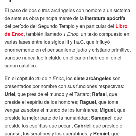
El paso de dos o tres arcángeles con nombre a un sistema
de siete es obra principalmente de la
literatura apócrifa
del período del Segundo Templo y en particular del
Libro
de Enoc
, también llamado
1 Enoc
, un texto compuesto en
varias fases entre los siglos III y I a.C. que influyó
enormemente en el pensamiento judío y cristiano primitivo,
aunque nunca fue incluido en el canon hebreo ni en el
canon católico.
En el capítulo 20 de
1 Enoc
, los
siete arcángeles
son
presentados por nombre con sus funciones respectivas:
Uriel
, que preside el mundo y el Tártaro;
Rafael
, que
preside el espíritu de los hombres;
Raguel
, que toma
venganza sobre el mundo de los luminares;
Miguel
, que
preside la mejor parte de la humanidad;
Saraqael
, que
preside los espíritus que pecan;
Gabriel
, que preside el
paraíso, los serafines y los querubines; y
Remiel
, que