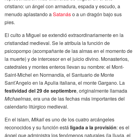
cristiano: un ángel con armadura, espada y escudo, a
menudo aplastando a
Satanás
o a un dragón bajo sus
pies.
El culto a Miguel se extendió extraordinariamente en la
cristiandad medieval. Se le atribuía la función de
psicopompo (acompañante de las almas en el momento de
la muerte) y de intercesor en el juicio divino. Monasterios,
catedrales y montes enteros llevan su nombre: el Mont-
Saint-Michel en Normandía, el Santuario de Monte
Sant’Angelo en la Apulia italiana, el monte Gargano. La
festividad del 29 de septiembre
, originalmente llamada
Michaelmas
, era una de las fechas más importantes del
calendario litúrgico medieval.
En el islam,
Mikail
es uno de los cuatro arcángeles
reconocidos y su función está
ligada a la provisión
: es el
ángel que administra los fenómenos naturales (la lluvia, el