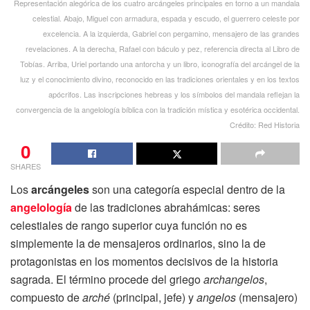
Representación alegórica de los cuatro arcángeles principales en torno a un mandala
celestial. Abajo, Miguel con armadura, espada y escudo, el guerrero celeste por
excelencia. A la izquierda, Gabriel con pergamino, mensajero de las grandes
revelaciones. A la derecha, Rafael con báculo y pez, referencia directa al Libro de
Tobías. Arriba, Uriel portando una antorcha y un libro, iconografía del arcángel de la
luz y el conocimiento divino, reconocido en las tradiciones orientales y en los textos
apócrifos. Las inscripciones hebreas y los símbolos del mandala reflejan la
convergencia de la angelología bíblica con la tradición mística y esotérica occidental.
Crédito: Red Historia
0
SHARES
Los
arcángeles
son una categoría especial dentro de la
angelología
de las tradiciones abrahámicas: seres
celestiales de rango superior cuya función no es
simplemente la de mensajeros ordinarios, sino la de
protagonistas en los momentos decisivos de la historia
sagrada. El término procede del griego
archangelos
,
compuesto de
arché
(principal, jefe) y
angelos
(mensajero)