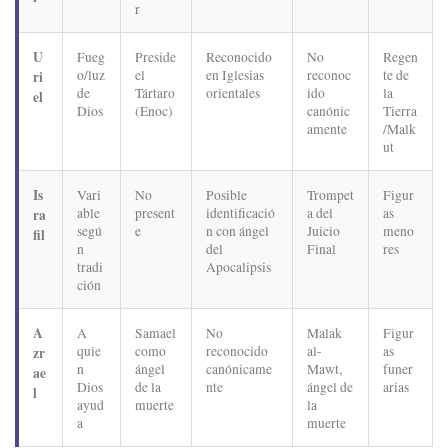
r
U
Fueg
Preside
Reconocido
No
Regen
o/luz
el
en Iglesias
reconoc
te de
ri
de
Tártaro
orientales
ido
la
el
Dios
(Enoc)
canónic
Tierra
amente
/Malk
ut
Is
Vari
No
Posible
Trompet
Figur
able
present
identificació
a del
as
ra
segú
e
n con ángel
Juicio
meno
fil
n
del
Final
res
tradi
Apocalipsis
ción
A
A
Samael
No
Malak
Figur
quie
como
reconocido
al-
as
zr
n
ángel
canónicame
Mawt,
funer
ae
Dios
de la
nte
ángel de
arias
l
ayud
muerte
la
a
muerte