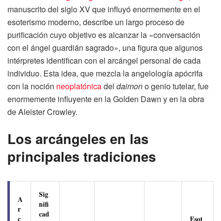
manuscrito del siglo XV que influyó enormemente en el
esoterismo moderno, describe un largo proceso de
purificación cuyo objetivo es alcanzar la «conversación
con el ángel guardián sagrado», una figura que algunos
intérpretes identifican con el arcángel personal de cada
individuo. Esta idea, que mezcla la angelología apócrifa
con la noción
neoplatónica
del
daimon
o genio tutelar, fue
enormemente influyente en la Golden Dawn y en la obra
de Aleister Crowley.
Los arcángeles en las
principales tradiciones
Sig
A
nifi
r
cad
c
Esot