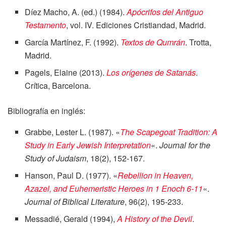
Díez Macho, A. (ed.) (1984).
Apócrifos del Antiguo
Testamento
, vol. IV. Ediciones Cristiandad, Madrid.
García Martínez, F. (1992).
Textos de Qumrán
. Trotta,
Madrid.
Pagels, Elaine (2013).
Los orígenes de Satanás
.
Crítica, Barcelona.
Bibliografía en inglés:
Grabbe, Lester L. (1987). «
The Scapegoat Tradition: A
Study in Early Jewish Interpretation
«.
Journal for the
Study of Judaism
, 18(2), 152-167.
Hanson, Paul D. (1977). «
Rebellion in Heaven,
Azazel, and Euhemeristic Heroes in 1 Enoch 6-11
«.
Journal of Biblical Literature
, 96(2), 195-233.
Messadié, Gerald (1994),
A History of the Devil
.