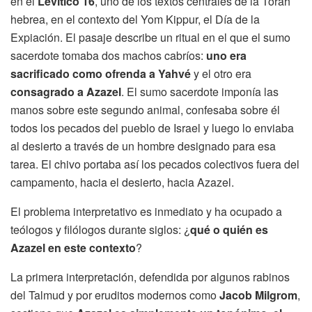
en el
Levítico 16
, uno de los textos centrales de la Torah
hebrea, en el contexto del Yom Kippur, el Día de la
Expiación. El pasaje describe un ritual en el que el sumo
sacerdote tomaba dos machos cabríos:
uno era
sacrificado como ofrenda a Yahvé
y el otro era
consagrado a Azazel
. El sumo sacerdote imponía las
manos sobre este segundo animal, confesaba sobre él
todos los pecados del pueblo de Israel y luego lo enviaba
al desierto a través de un hombre designado para esa
tarea. El chivo portaba así los pecados colectivos fuera del
campamento, hacia el desierto, hacia Azazel.
El problema interpretativo es inmediato y ha ocupado a
teólogos y filólogos durante siglos: ¿
qué o quién es
Azazel en este contexto
?
La primera interpretación, defendida por algunos rabinos
del Talmud y por eruditos modernos como
Jacob Milgrom
,