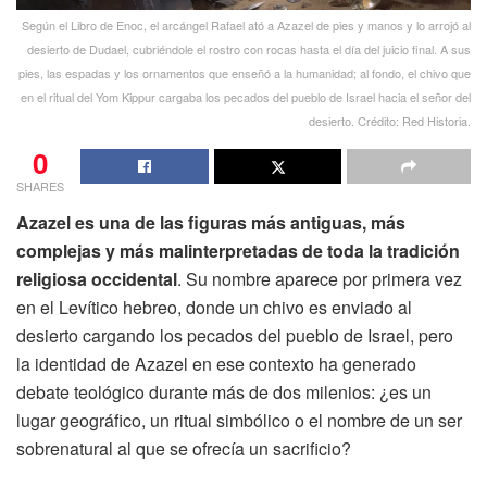
Según el Libro de Enoc, el arcángel Rafael ató a Azazel de pies y manos y lo arrojó al
desierto de Dudael, cubriéndole el rostro con rocas hasta el día del juicio final. A sus
pies, las espadas y los ornamentos que enseñó a la humanidad; al fondo, el chivo que
en el ritual del Yom Kippur cargaba los pecados del pueblo de Israel hacia el señor del
desierto. Crédito: Red Historia.
0
SHARES
Azazel es una de las figuras más antiguas, más
complejas y más malinterpretadas de toda la tradición
religiosa occidental
. Su nombre aparece por primera vez
en el Levítico hebreo, donde un chivo es enviado al
desierto cargando los pecados del pueblo de Israel, pero
la identidad de Azazel en ese contexto ha generado
debate teológico durante más de dos milenios: ¿es un
lugar geográfico, un ritual simbólico o el nombre de un ser
sobrenatural al que se ofrecía un sacrificio?