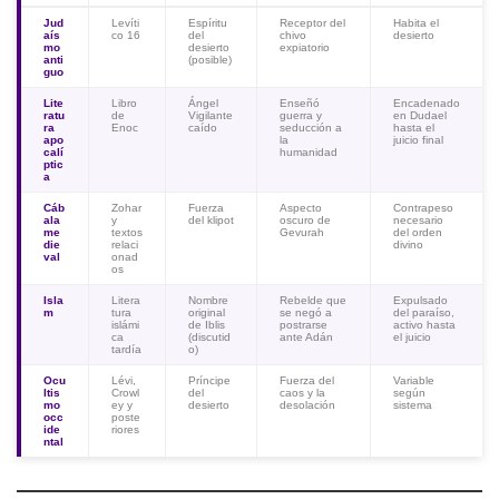
Jud
Levíti
Espíritu
Receptor del
Habita el
aís
co 16
del
chivo
desierto
mo
desierto
expiatorio
anti
(posible)
guo
Lite
Libro
Ángel
Enseñó
Encadenado
ratu
de
Vigilante
guerra y
en Dudael
ra
Enoc
caído
seducción a
hasta el
apo
la
juicio final
calí
humanidad
ptic
a
Cáb
Zohar
Fuerza
Aspecto
Contrapeso
ala
y
del klipot
oscuro de
necesario
me
textos
Gevurah
del orden
die
relaci
divino
val
onad
os
Isla
Litera
Nombre
Rebelde que
Expulsado
m
tura
original
se negó a
del paraíso,
islámi
de Iblis
postrarse
activo hasta
ca
(discutid
ante Adán
el juicio
tardía
o)
Ocu
Lévi,
Príncipe
Fuerza del
Variable
ltis
Crowl
del
caos y la
según
mo
ey y
desierto
desolación
sistema
occ
poste
ide
riores
ntal