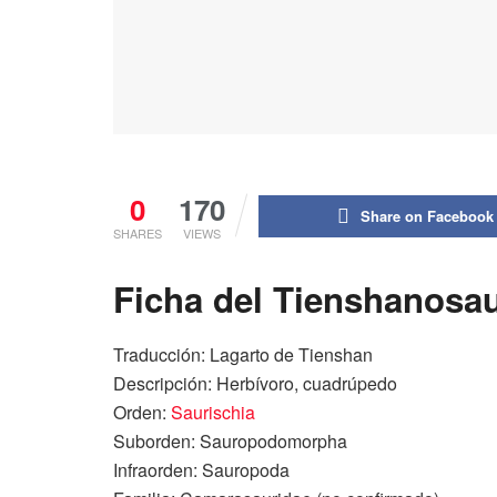
0
170
Share on Facebook
SHARES
VIEWS
Ficha del Tienshanosa
Traducción: Lagarto de Tienshan
Descripción: Herbívoro, cuadrúpedo
Orden:
Saurischia
Suborden: Sauropodomorpha
Infraorden: Sauropoda