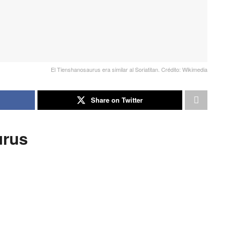
El Tienshanosaurus era similar al Soriatitan. Crédito: Wikimedia
Share on Twitter
urus