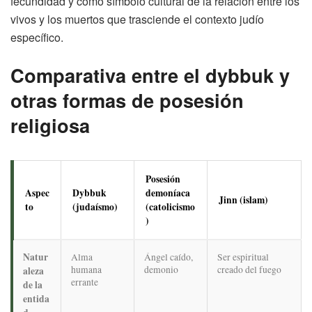
fecundidad y como símbolo cultural de la relación entre los
vivos y los muertos que trasciende el contexto judío
específico.
Comparativa entre el dybbuk y
otras formas de posesión
religiosa
Posesión
Aspec
Dybbuk
demoníaca
Jinn (islam)
to
(judaísmo)
(catolicismo
)
Natur
Alma
Ángel caído,
Ser espiritual
humana
demonio
creado del fuego
aleza
errante
de la
entida