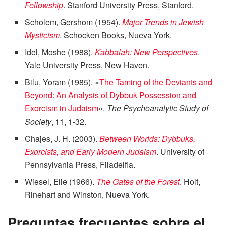
Fellowship
. Stanford University Press, Stanford.
Scholem, Gershom (1954).
Major Trends in Jewish
Mysticism
. Schocken Books, Nueva York.
Idel, Moshe (1988).
Kabbalah: New Perspectives
.
Yale University Press, New Haven.
Bilu, Yoram (1985). «
The Taming of the Deviants and
Beyond: An Analysis of Dybbuk Possession and
Exorcism in Judaism
«.
The Psychoanalytic Study of
Society
, 11, 1-32.
Chajes, J. H. (2003).
Between Worlds: Dybbuks,
Exorcists, and Early Modern Judaism
. University of
Pennsylvania Press, Filadelfia.
Wiesel, Elie (1966).
The Gates of the Forest
. Holt,
Rinehart and Winston, Nueva York.
Preguntas frecuentes sobre el