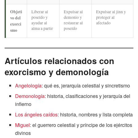
Objeti
Liberar al
Expulsar al
Expulsar al jinn y
poseído y
demonio y
proteger al
vo del
ayudar al
restaurar al
afectado
exorci
alma a partir
poseído
smo
Artículos relacionados con
exorcismo y demonología
Angelología
: qué es, jerarquía celestial y sincretismo
Demonología
: historia, clasificaciones y jerarquía del
infierno
Los ángeles caídos
: historia, nombres y lista completa
Miguel
: el guerrero celestial y príncipe de los ejércitos
divinos