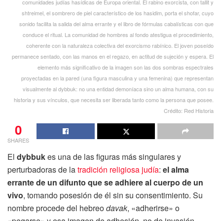
comunidades judías hasídicas de Europa oriental. El rabino exorcista, con tallit y
shtreimel, el sombrero de piel característico de los hasidim, porta el shofar, cuyo
sonido facilita la salida del alma errante y el libro de fórmulas cabalísticas con que
conduce el ritual. La comunidad de hombres al fondo atestigua el procedimiento,
coherente con la naturaleza colectiva del exorcismo rabínico. El joven poseído
permanece sentado, con las manos en el regazo, en actitud de sujeción y espera. El
elemento más significativo de la imagen son las dos sombras espectrales
proyectadas en la pared (una figura masculina y una femenina) que representan
visualmente al dybbuk: no una entidad demoníaca sino un alma humana, con su
historia y sus vínculos, que necesita ser liberada tanto como la persona que posee.
Crédito: Red Historia
0
SHARES
El
dybbuk
es una de las figuras más singulares y
perturbadoras de la
tradición religiosa judía
:
el alma
errante de un difunto que se adhiere al cuerpo de un
vivo
, tomando posesión de él sin su consentimiento. Su
nombre procede del hebreo
davak
, «adherirse» o
«pegarse» y esa imagen de adhesión, no de invasión