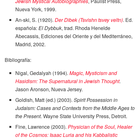
Jewish Mystical Autobiographies
, Paulist Press,
Nueva York, 1999.
An-ski, S. (1920).
Der Dibek (Tsvishn tsvey veltn)
. Ed.
española:
El Dybbuk
, trad. Rhoda Henelde
Abecassis, Ediciones del Oriente y del Mediterráneo,
Madrid, 2002.
Bibliografía:
Nigal, Gedalyah (1994).
Magic, Mysticism and
Hasidism: The Supernatural in Jewish Thought
.
Jason Aronson, Nueva Jersey.
Goldish, Matt (ed.) (2003).
Spirit Possession in
Judaism: Cases and Contexts from the Middle Ages to
the Present
. Wayne State University Press, Detroit.
Fine, Lawrence (2003).
Physician of the Soul, Healer
of the Cosmos: Isaac Luria and his Kabbalistic