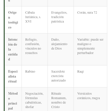
d
Orige
Cábala
Evangelios,
Corán, sura 72
luriánica, s.
tradición
n
XVI
patrística
teológi
co
Intenc
Refugio,
Daño,
Variable: puede ser
confusión,
alejamiento
maligno o
ión de
vínculos no
de Dios
simplemente
la
resueltos
perturbador
entida
d
Especi
Rabino
Sacerdote
Raqi
exorcista
alista
autorizado
ritual
Métod
Negociación,
Rituale
Versículos
fórmulas
Romanum,
coránicos, ruqya
o
cabalísticas,
nombre de
princi
shofar
Cristo
pal