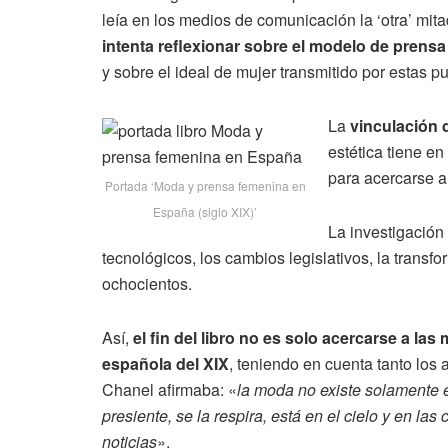
leía en los medios de comunicación la ‘otra’ mitad
intenta reflexionar sobre el modelo de prens
y sobre el ideal de mujer transmitido por estas p
La
vinculación d
estética tiene e
para acercarse a 
Portada ‘Moda y prensa femenina en
España (siglo XIX)’
La investigación
tecnológicos, los cambios legislativos, la transfo
ochocientos.
Así,
el fin del libro no es solo acercarse a l
española del XIX
, teniendo en cuenta tanto los
Chanel afirmaba: «
la moda no existe solamente en 
presiente, se la respira, está en el cielo y en las
noticias
».