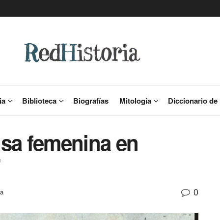
ia
Biblioteca
Biografías
Mitología
Diccionario de 
nsa femenina en
’
0
ia