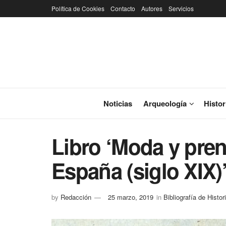
Política de Cookies
Contacto
Autores
Servicios
Noticias
Arqueología
Histor
Libro ‘Moda y pre
España (siglo XIX)
by
Redacción
25 marzo, 2019
in
Bibliografía de Histor