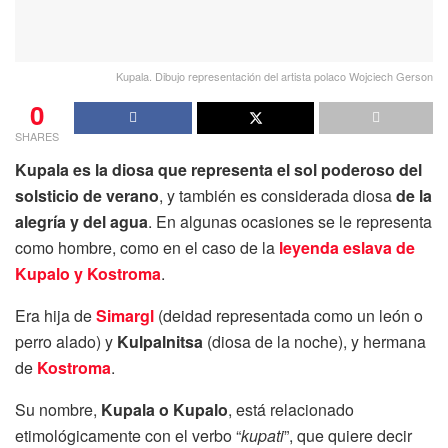
Kupala. Dibujo representación del artista polaco Wojciech Gerson
0
SHARES
Kupala es la diosa que representa el sol poderoso del
solsticio de verano
, y también es considerada diosa
de la
alegría y del agua
. En algunas ocasiones se le representa
como hombre, como en el caso de la
leyenda eslava de
Kupalo y Kostroma
.
Era hija de
Simargl
(deidad representada como un león o
perro alado) y
Kulpalnitsa
(diosa de la noche), y hermana
de
Kostroma
.
Su nombre,
Kupala o Kupalo
, está relacionado
etimológicamente con el verbo “
kupati
”, que quiere decir