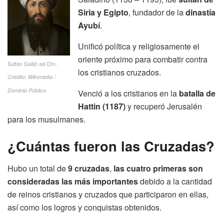
Siria y Egipto
, fundador de la
dinastía
Ayubí
.
Unificó política y religiosamente el
oriente próximo para combatir contra
Sultán Ṣalāḥ ad-Dīn.
los cristianos cruzados.
Crédito: Wikimedia /
Dominio Público
Venció a los cristianos en la
batalla de
Hattin (1187)
y recuperó Jerusalén
para los musulmanes.
¿Cuántas fueron las Cruzadas?
Hubo un total de
9 cruzadas
,
las cuatro primeras son
consideradas las más importantes
debido a la cantidad
de reinos cristianos y cruzados que participaron en ellas,
así como los logros y conquistas obtenidos.