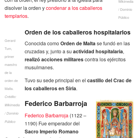
Wikimedia
disolver la orden y
condenar a los caballeros
/ Dominio
templarios
.
Público
Orden de los caballeros hospitalarios
Gerard
Conocida como
Orden de Malta
se fundó en las
Tum,
cruzadas y, junto a su
actividad hospitalaria
,
primer
realizó acciones militares
contra los ejércitos
maestro
musulmanes.
de la
Tuvo su sede principal en el
castillo del Crac de
orden de
los caballeros en Siria
.
Malta.
Crédito:
Federico Barbarroja
Wikimedia
/ Dominio
Federico Barbarroja
(1122 –
Público
1190) Fue emperador del
Sacro Imperio Romano