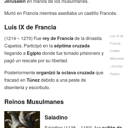
Jerusalén
en manos de los musulmanes.
Murió en Francia mientras asediaba un castillo Francés.
Luís IX de Francia
Luis IX de
(1214 – 1270) Fue
rey de Francia
de la dinastía
Francia.
Capetos. Participó en la
séptima cruzada
Crédito:
llegando a
Egipto
donde fue tomado prisionero y
Wikimedia
pagó un rescate por su libertad.
/ Dominio
Posteriormente
organizó la octava cruzada
que
Público
fracasó en
Túnez
debido a una peste de
disentería y escorbuto.
Reinos Musulmanes
Saladino
Saladino (1138 – 1193), fue
sultán de