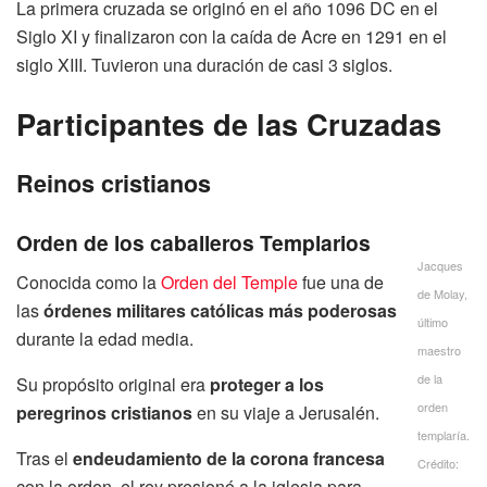
La primera cruzada se originó en el año 1096 DC en el
Siglo XI y finalizaron con la caída de Acre en 1291 en el
siglo XIII. Tuvieron una duración de casi 3 siglos.
Participantes de las Cruzadas
Reinos cristianos
Orden de los caballeros Templarios
Jacques
Conocida como la
Orden del Temple
fue una de
de Molay,
las
órdenes militares católicas
más poderosas
último
durante la edad media.
maestro
de la
Su propósito original era
proteger a los
orden
peregrinos cristianos
en su viaje a Jerusalén.
templaría.
Tras el
endeudamiento de la corona francesa
Crédito:
con la orden, el rey presionó a la iglesia para