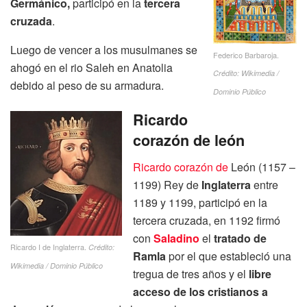
Germánico,
participó en la
tercera
cruzada
.
Luego de vencer a los musulmanes se
Federico Barbaroja.
ahogó en el rio Saleh en Anatolia
Crédito: Wikimedia /
debido al peso de su armadura.
Dominio Público
Ricardo
corazón de león
Ricardo corazón de
León (1157 –
1199) Rey de
Inglaterra
entre
1189 y 1199, participó en la
tercera cruzada, en 1192 firmó
con
Saladino
el
tratado de
Ricardo I de Inglaterra.
Crédito:
Ramla
por el que estableció una
Wikimedia / Dominio Público
tregua de tres años y el
libre
acceso de los cristianos a