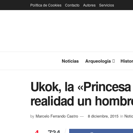
Política de Cookies
Contacto
Autores
Servicios
Noticias
Arqueología
Histor
Ukok, la «Princesa 
realidad un hombr
by
Marcelo Ferrando Castro
8 diciembre, 2015
in
Noti
4
734