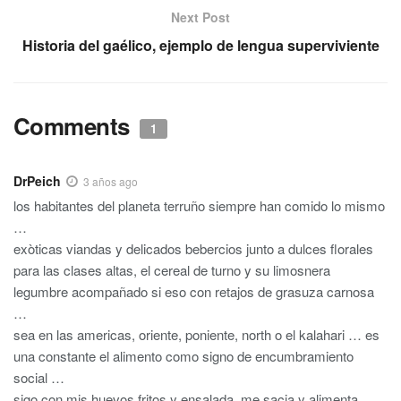
Next Post
Historia del gaélico, ejemplo de lengua superviviente
Comments
1
DrPeich
3 años ago
los habitantes del planeta terruño siempre han comido lo mismo
…
exòticas viandas y delicados bebercios junto a dulces florales
para las clases altas, el cereal de turno y su limosnera
legumbre acompañado si eso con retajos de grasuza carnosa
…
sea en las americas, oriente, poniente, north o el kalahari … es
una constante el alimento como signo de encumbramiento
social …
sigo con mis huevos fritos y ensalada, me sacia y alimenta,