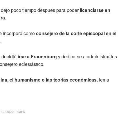
 dejó poco tiempo después para poder
licenciarse en
ara
.
se incorporó como
consejero de la corte episcopal en el
.
o
decidió
irse a Frauenburg
y dedicarse a administrar los
nsejero eclesiástico.
ina, el humanismo o las teorías económicas
, tema
ema copernicano