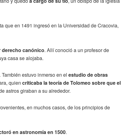
rfano y quedó
a cargo de su tío
, un obispo de la iglesia
a que en 1491 ingresó en la Universidad de Cracovia,
r
derecho canónico
. Allí conoció a un profesor de
uya casa se alojaba.
. También estuvo inmerso en el
estudio de obras
vara, quien
criticaba la teoría de Tolomeo sobre que el
de astros giraban a su alrededor.
rovenientes, en muchos casos, de los principios de
ctoró en astronomía en 1500
.