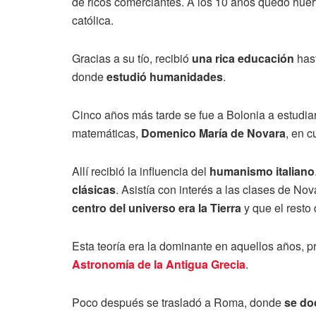
de ricos comerciantes. A los 10 años quedó hué
católica.
Gracias a su tío, recibió
una rica educación
hast
donde
estudió humanidades
.
Cinco años más tarde se fue a Bolonia a estudia
matemáticas,
Domenico María de Novara
, en c
Allí recibió la influencia del
humanismo italiano
clásicas
. Asistía con interés a las clases de No
centro del universo era la Tierra
y que el resto 
Esta teoría era la dominante en aquellos años, p
Astronomía de la Antigua Grecia
.
Poco después se trasladó a Roma, donde
se do