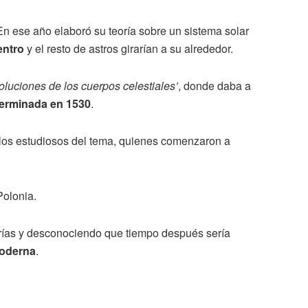
 En ese año elaboró su teoría sobre un sistema solar
entro
y el resto de astros girarían a su alrededor.
oluciones de los cuerpos celestiales’
, donde daba a
terminada en 1530
.
 los estudiosos del tema, quienes comenzaron a
Polonia.
orías y desconociendo que tiempo después sería
moderna
.