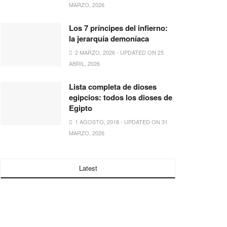
MARZO, 2026
Los 7 príncipes del infierno:
la jerarquía demoníaca
2 MARZO, 2026 - UPDATED ON 25
ABRIL, 2026
Lista completa de dioses
egipcios: todos los dioses de
Egipto
1 AGOSTO, 2018 - UPDATED ON 31
MARZO, 2026
Latest