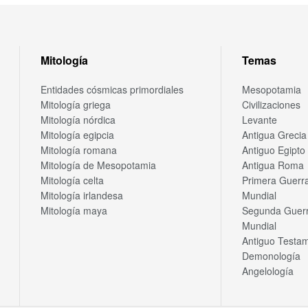
Mitología
Temas
Entidades cósmicas primordiales
Mesopotamia
Mitología griega
Civilizaciones
Mitología nórdica
Levante
Mitología egipcia
Antigua Grecia
Mitología romana
Antiguo Egipto
Mitología de Mesopotamia
Antigua Roma
Mitología celta
Primera Guerr
Mitología irlandesa
Mundial
Mitología maya
Segunda Guer
Mundial
Antiguo Testa
Demonología
Angelología