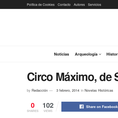
Política de Cookies
Contacto
Autores
Servicios
Noticias
Arqueología
Histor
Circo Máximo, de 
by
Redacción
3 febrero, 2014
in
Novelas Históricas
0
102
Share on Facebook
SHARES
VIEWS