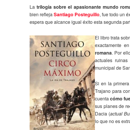
La
trilogía sobre el apasionante mundo ro
bien refleja
Santiago Posteguillo
, fue todo un 
espera que alcance igual éxito esta segunda par
El libro trata sob
exactamente en
romana
. Por el
actuales ruina
municipal de San
Si en la primer
Trajano para co
cuenta
cómo fue
sus planes de re
Dacia (
actual Bu
lo que no es ext