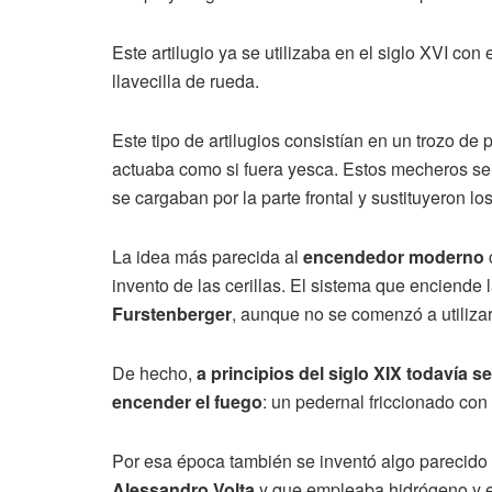
Este artilugio ya se utilizaba en el siglo XVI con
llavecilla de rueda.
Este tipo de artilugios consistían en un trozo d
actuaba como si fuera yesca. Estos mecheros se 
se cargaban por la parte frontal y sustituyeron l
La idea más parecida al
encendedor moderno
invento de las cerillas. El sistema que enciende 
Furstenberger
, aunque no se comenzó a utiliza
De hecho,
a principios del siglo XIX todavía se
encender el fuego
: un pedernal friccionado con
Por esa época también se inventó algo parecido 
Alessandro Volta
y que empleaba hidrógeno y el