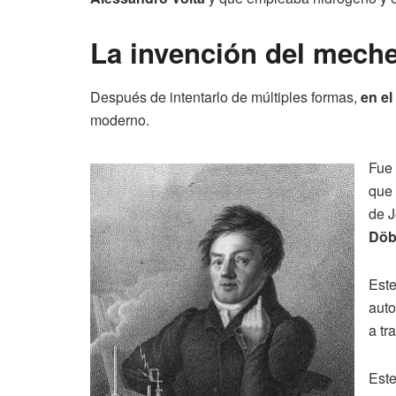
La invención del mech
Después de intentarlo de múltiples formas,
en el
moderno.
Fue 
que 
de J
Döb
Este
auto
a tr
Este