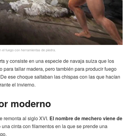
n el fuego con herramientas de piedra.
rts y consiste en una especie de navaja suiza que los
 o para tallar madera, pero también para producir fuego
z. De ese choque saltaban las chispas con las que hacían
ante el invierno.
dor moderno
e remonta al siglo XVI.
El nombre de mechero viene de
o una cinta con filamentos en la que se prende una
ego.