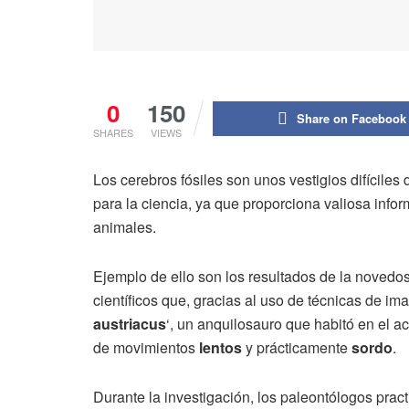
0
150
Share on Facebook
SHARES
VIEWS
Los cerebros fósiles son unos vestigios difíciles
para la ciencia, ya que proporciona valiosa inform
animales.
Ejemplo de ello son los resultados de la novedo
científicos que, gracias al uso de técnicas de im
austriacus
‘, un anquilosauro que habitó en el 
de movimientos
lentos
y prácticamente
sordo
.
Durante la investigación, los paleontólogos pra