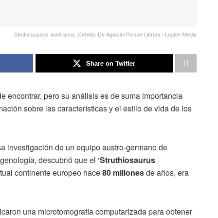
Struthiosaurus austriacus. Crédito: De Agostini Picture Library / Legion-Media
Share on Twitter
 de encontrar, pero su análisis es de suma importancia
ación sobre las características y el estilo de vida de los
sa investigación de un equipo austro-germano de
agenología, descubrió que el ‘
Struthiosaurus
actual continente europeo hace
80 millones
de años, era
cticaron una microtomografía computarizada para obtener