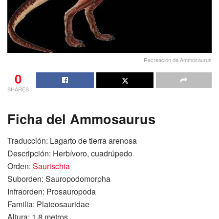
Recreación de Ammosaurus
0
SHARES
Ficha del Ammosaurus
Traducción: Lagarto de tierra arenosa
Descripción: Herbívoro, cuadrúpedo
Orden:
Saurischia
Suborden: Sauropodomorpha
Infraorden: Prosauropoda
Familia: Plateosauridae
Altura: 1.8 metros