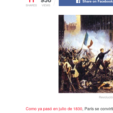
Share on Facebook
SHARES
VIEWS
Revolució
Como ya pasó en julio de 1830
, París se convir