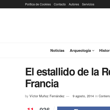
Política de Cookies
Contacto
Autores
Servicios
Noticias
Arqueología
Histor
El estallido de la 
Francia
by
Víctor Muñoz Fernández
9 agosto, 2014
in
Contem
11
936