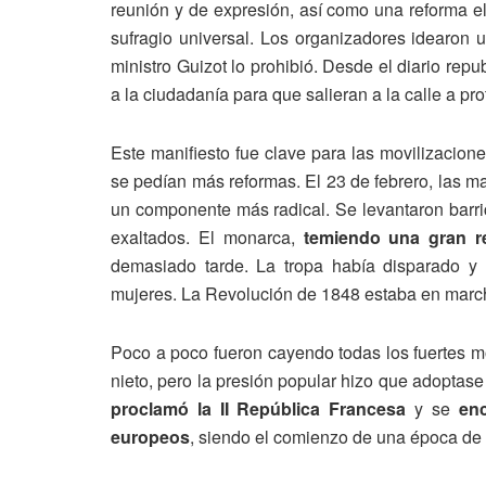
reunión y de expresión, así como una reforma ele
sufragio universal. Los organizadores idearon 
ministro Guizot lo prohibió. Desde el diario re
a la ciudadanía para que salieran a la calle a pro
Este manifiesto fue clave para las movilizacion
se pedían más reformas. El 23 de febrero, las m
un componente más radical. Se levantaron barric
exaltados. El monarca,
temiendo una gran re
demasiado tarde. La tropa había disparado y 
mujeres. La Revolución de 1848 estaba en marc
Poco a poco fueron cayendo todas los fuertes 
nieto, pero la presión popular hizo que adoptase
proclamó la II República Francesa
y se
enc
europeos
, siendo el comienzo de una época de 