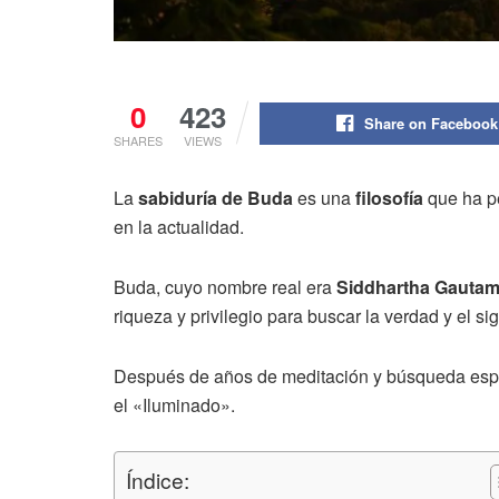
0
423
Share on Facebook
SHARES
VIEWS
La
sabiduría de Buda
es una
filosofía
que ha pe
en la actualidad.
Buda, cuyo nombre real era
Siddhartha Gauta
riqueza y privilegio para buscar la verdad y el s
Después de años de meditación y búsqueda espi
el «Iluminado».
Índice: