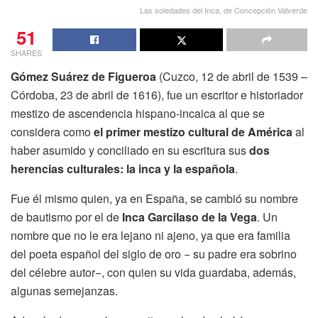
Las soledades del Inca, de Concepción Valverde
51
SHARES
Gómez Suárez de Figueroa
(Cuzco, 12 de abril de 1539 –
Córdoba, 23 de abril de 1616), fue un escritor e historiador
mestizo de ascendencia hispano-incaica al que se
considera como
el primer mestizo cultural de América
al
haber asumido y conciliado en su escritura sus
dos
herencias culturales: la inca y la española
.
Fue él mismo quien, ya en España, se cambió su nombre
de bautismo por el de
Inca Garcilaso de la Vega
. Un
nombre que no le era lejano ni ajeno, ya que era familia
del poeta español del siglo de oro − su padre era sobrino
del célebre autor−, con quien su vida guardaba, además,
algunas semejanzas.