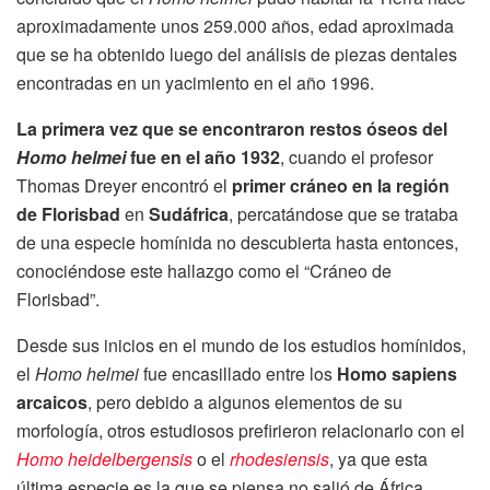
aproximadamente unos 259.000 años, edad aproximada
que se ha obtenido luego del análisis de piezas dentales
encontradas en un yacimiento en el año 1996.
La primera vez que se encontraron restos óseos del
Homo helmei
fue en el año 1932
, cuando el profesor
Thomas Dreyer encontró el
primer cráneo en la región
de Florisbad
en
Sudáfrica
, percatándose que se trataba
de una especie homínida no descubierta hasta entonces,
conociéndose este hallazgo como el “Cráneo de
Florisbad”.
Desde sus inicios en el mundo de los estudios homínidos,
el
Homo helmei
fue encasillado entre los
Homo sapiens
arcaicos
, pero debido a algunos elementos de su
morfología, otros estudiosos prefirieron relacionarlo con el
Homo heidelbergensis
o el
rhodesiensis
, ya que esta
última especie es la que se piensa no salió de África.