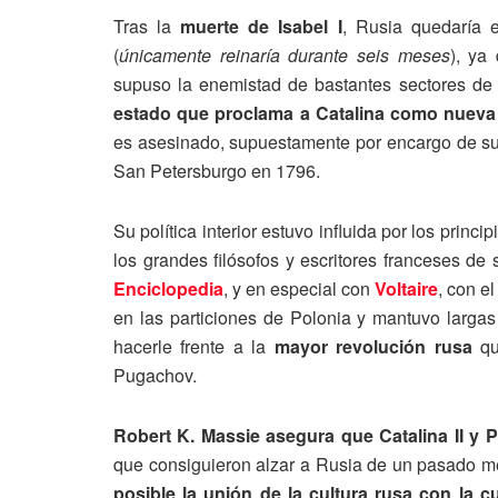
Tras la
muerte de Isabel I
, Rusia quedaría 
(
únicamente reinaría durante seis meses
), ya
supuso la enemistad de bastantes sectores de 
estado que proclama a Catalina como nueva
es asesinado, supuestamente por encargo de su 
San Petersburgo en 1796.
Su política interior estuvo influida por los princi
los grandes filósofos y escritores franceses de 
Enciclopedia
, y en especial con
Voltaire
, con e
en las particiones de Polonia y mantuvo largas
hacerle frente a la
mayor revolución rusa
qu
Pugachov.
Robert K. Massie asegura que Catalina II y
que consiguieron alzar a Rusia de un pasado me
posible la unión de la cultura rusa con la c