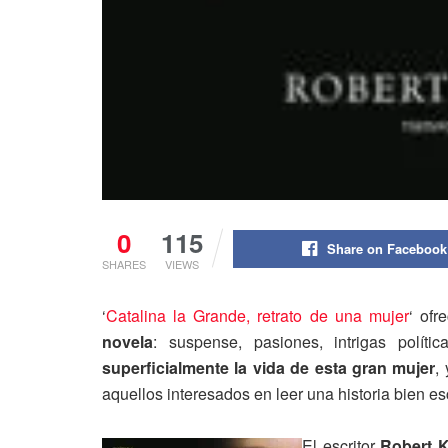
0
115
Share on Facebook
SHARES
VIEWS
‘
Catalina la Grande, retrato de una mujer
‘ ofr
novela
: suspense, pasiones, intrigas polít
superficialmente la vida de esta gran mujer
,
aquellos interesados en leer una historia bien esc
El escritor
Robert K