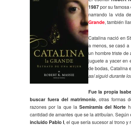
1987
por su famosa
narrando la vida d
Grande
, también ll
Catalina nació en S
a menos, se casó a
un hombre triste de 
juguete a yacer en 
de bodas, Catalina e
así siguió durante l
Fue la propia Isabe
buscar fuera del matrimonio
, otras formas 
razones por la que la
Semíramis del Norte
ha
cantidad de amantes que se la atribuían. Según cu
incluido Pablo I
, el que sería sucesor al trono y