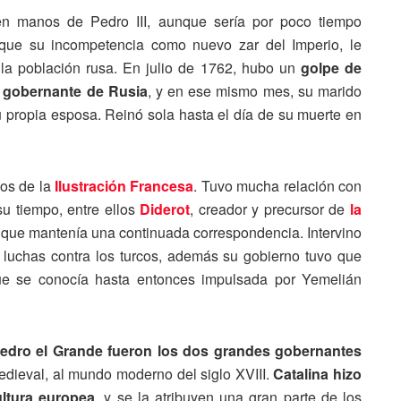
en manos de Pedro III, aunque sería por poco tiempo
 que su incompetencia como nuevo zar del Imperio, le
la población rusa. En julio de 1762, hubo un
golpe de
 gobernante de Rusia
, y en ese mismo mes, su marido
propia esposa. Reinó sola hasta el día de su muerte en
pios de la
Ilustración Francesa
. Tuvo mucha relación con
su tiempo, entre ellos
Diderot
, creador y precursor de
la
l que mantenía una continuada correspondencia. Intervino
 luchas contra los turcos, además su gobierno tuvo que
e se conocía hasta entonces impulsada por Yemelián
 Pedro el Grande fueron los dos grandes gobernantes
dieval, al mundo moderno del siglo XVIII.
Catalina hizo
ultura europea
, y se la atribuyen una gran parte de los