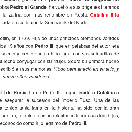
 obra
Pedro el Grande
, ha vuelto a sus orígenes literarios
e la zarina con más renombre en Rusia:
Catalina II la
amada en su tiempo la Semíramis del Norte.
tettin, en 1729. Hija de unos príncipes alemanes venidos
 los 15 años con
Pedro III
, que en palabras del autor, era
aspecto y mente que prefería jugar con sus soldaditos de
el lecho conyugal con su mujer. Sobre su primera noche
scribió en sus memorias: “
Todo permaneció en su sitio, y
os nueve años venideros
”.
l I de Rusia
, tía de Pedro III, la que
incitó a Catalina a
de asegurar la sucesión del Imperio Ruso. Una de las
 tenido tanta fama en la historia, ha sido por la gran
entan, el fruto de estas relaciones fueron sus tres hijos,
 reconocido como hijo legítimo de Pedro III.