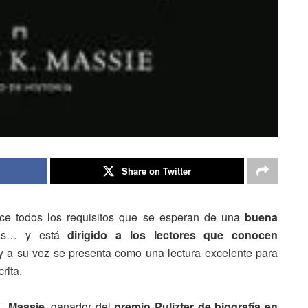
Share on Twitter
ece todos los requisitos que se esperan de una
buena
icas… y está
dirigido a los lectores que conocen
 y a su vez se presenta como una lectura excelente para
rita.
. Massie
, ganador del
premio Pulizter de biografía en