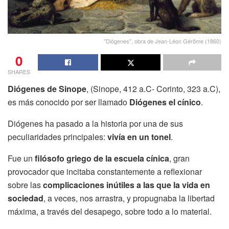
"Diógenes", obra de Jean-Léon Gérôme (1860)
0
SHARES
Diógenes de Sinope
, (Sinope, 412 a.C- Corinto, 323 a.C),
es más conocido por ser llamado
Diógenes el cínico
.
Diógenes ha pasado a la historia por una de sus
peculiaridades principales:
vivía en un tonel
.
Fue un
filósofo griego de la escuela cínica
, gran
provocador que incitaba constantemente a reflexionar
sobre las
complicaciones inútiles a las que la vida en
sociedad
, a veces, nos arrastra, y propugnaba la libertad
máxima, a través del desapego, sobre todo a lo material.