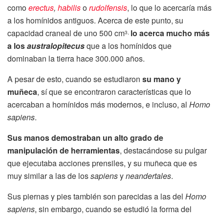
como
erectus
,
habilis
o
rudolfensis
, lo que lo acercaría más
a los homínidos antiguos. Acerca de este punto, su
capacidad craneal de uno 500 cm
lo acerca mucho más
3,
a los
australopitecus
que a los homínidos que
dominaban la tierra hace 300.000 años.
A pesar de esto, cuando se estudiaron
su mano y
muñeca
, sí que se encontraron características que lo
acercaban a homínidos más modernos, e incluso, al
Homo
sapiens
.
Sus manos demostraban un alto grado de
manipulación de herramientas
, destacándose su pulgar
que ejecutaba acciones prensiles, y su muñeca que es
muy similar a las de los
sapiens
y
neandertales
.
Sus piernas y pies también son parecidas a las del
Homo
sapiens
, sin embargo, cuando se estudió la forma del