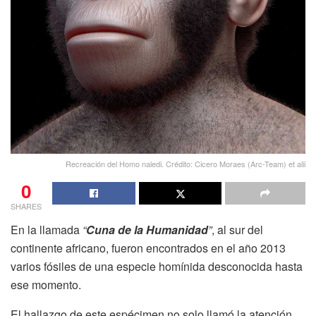
Recreación del Homo naledi. Crédito: Cicero Moraes (Arc-Team) et alii
0
SHARES
En la llamada
“
Cuna de la Humanidad
”
, al sur del
continente africano, fueron encontrados en el año 2013
varios fósiles de una especie homínida desconocida hasta
ese momento.
El hallazgo de este espécimen no solo llamó la atención