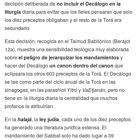
decisión deliberada de
no incluir el Decálogo en la
liturgia
diaria para evitar que los fieles pensaran que solo
los diez preceptos obligaban y el resto de la Torá era
secundario.
Esta decisión, recogida en el Talmud Babilónico (Berajot
12a), muestra una sensibilidad teológica muy elaborada
sobre
el peligro de jerarquizar los mandamientos
y
hacer del Decálogo
un canon dentro del canon
que
eclipsara los otros 603 preceptos de la Torá. El Decálogo
se lee como parte del ciclo anual de la Torá en las
sinagogas, en las parashiot
Yitró
y
VaEtjanán
, pero no
tiene en la liturgia diaria la centralidad que muchos
profanos le atribuirían.
En la
halajá
, la
ley judía
, cada uno de los diez preceptos
ha generado una literatura jurídica extensa. El
mandamiento del Sabbat solo ha dado lugar a 39