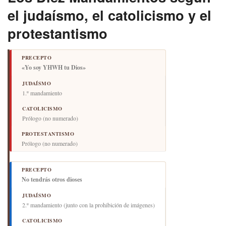
el judaísmo, el catolicismo y el
protestantismo
«Yo soy YHWH tu Dios»
1.º mandamiento
Prólogo (no numerado)
Prólogo (no numerado)
No tendrás otros dioses
2.º mandamiento (junto con la prohibición de imágenes)