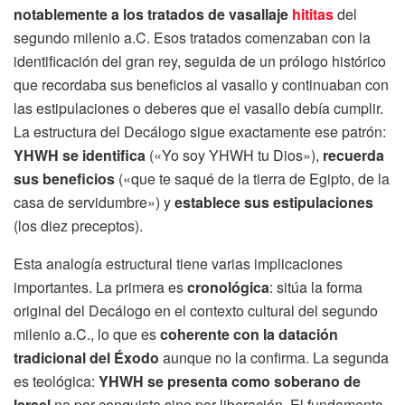
notablemente a los tratados de vasallaje
hititas
del
segundo milenio a.C. Esos tratados comenzaban con la
identificación del gran rey, seguida de un prólogo histórico
que recordaba sus beneficios al vasallo y continuaban con
las estipulaciones o deberes que el vasallo debía cumplir.
La estructura del Decálogo sigue exactamente ese patrón:
YHWH se identifica
(«Yo soy YHWH tu Dios»),
recuerda
sus beneficios
(«que te saqué de la tierra de Egipto, de la
casa de servidumbre») y
establece sus estipulaciones
(los diez preceptos).
Esta analogía estructural tiene varias implicaciones
importantes. La primera es
cronológica
: sitúa la forma
original del Decálogo en el contexto cultural del segundo
milenio a.C., lo que es
coherente con la datación
tradicional del Éxodo
aunque no la confirma. La segunda
es teológica:
YHWH se presenta como soberano de
Israel
no por conquista sino por liberación. El fundamento