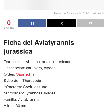
Restos del Aviatyrannis. Crédito: Wikimedia
0
SHARES
Ficha del Aviatyrannis
jurassica
Traducción: “Abuela tirana del Jurásico”
Descripción: carnívoro, bípedo
Orden:
Saurischia
Suborden: Theropoda
Infraorden: Coelurosauria
Microorden: Tyrannosauroidea
Familia: Aviatyrannis
Altura: 30 cm