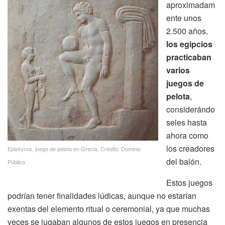
aproximadam
ente unos
2.500 años,
los egipcios
practicaban
varios
juegos de
pelota
,
considerándo
seles hasta
ahora como
los creadores
Episkyros, juego de pelota en Grecia. Crédito: Dominio
del balón.
Püblico
Estos juegos
podrían tener finalidades lúdicas, aunque no estarían
exentas del elemento ritual o ceremonial, ya que muchas
veces se jugaban algunos de estos juegos en presencia