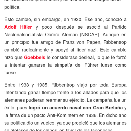
política.
Esto cambio, sin embargo, en 1930. Ese año, conoció a
Adolf Hitler
y poco después se asoció al Partido
Nacionalsocialista Obrero Alemán (NSDAP). Aunque en
un principio fue amigo de Franz von Papen, Ribbentrop
cambió radicalmente y apoyó al líder nazi. Este cambio
hizo que
Goebbels
le considerase desleal, lo que le forzó
a intentar ganarse la simpatía del Führer fuese como
fuese.
Entre 1933 y 1935, Ribbentrop viajó por toda Europa
intentando ganar tiempo frente a los aliados para que los
alemanes pudieran rearmar su ejército. La campaña fue un
éxito, pues
logró un acuerdo naval con Gran Bretaña
y
la firma de un pacto Anti-Komintern en 1936. En dicho año
su política dio un vuelco, ya que propició que los alemanes
se alejasen de los chinos, en favor de los japoneses.