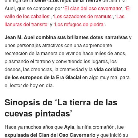
entrega de la
serie «Los hijos de la Tierra»
de Jean M.
Auel, que se compone por ‘
El clan del oso cavernario
‘, ‘
El
valle de los caballos
‘, ‘
Los cazadores de mamuts
‘, ‘
Las
llanuras del tránsito
‘ y ‘
Los refugios de piedra
‘.
Jean M. Auel combina sus brillantes dotes narrativas
y
unos personajes atractivos con una sorprendente
recreación de la manera de vivir de hace miles de años,
plasmando el terreno y convirtiendo los lugares, los
deseos, las creencias, la creatividad y la
vida cotidiana
de los europeos de la Era Glacial
en algo muy real para
el lector de hoy en día.
Sinopsis de ‘La tierra de las
cuevas pintadas’
Hace ya muchos años que
Ayla
, la niña cromañón, fue
expulsada del Clan del Oso Cavernario
y que inició su