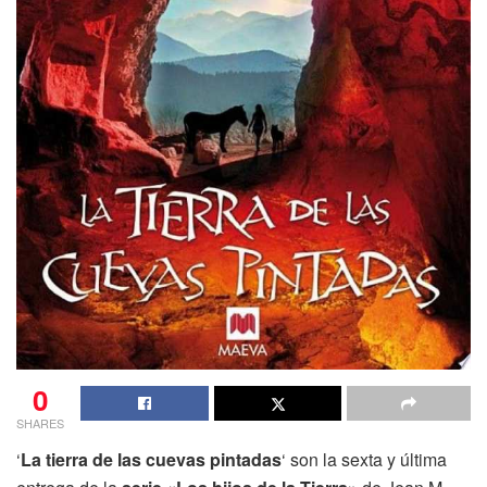
0
SHARES
‘
La tierra de las cuevas pintadas
‘ son la sexta y última