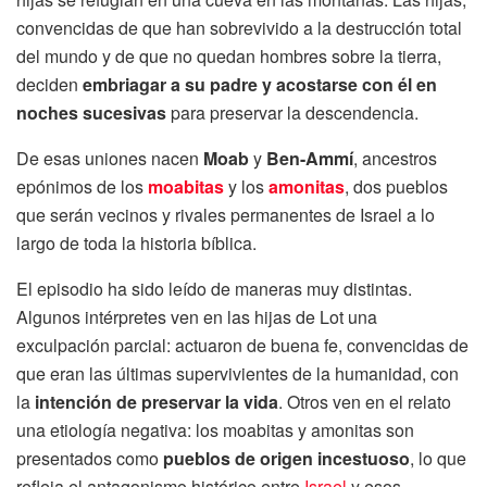
convencidas de que han sobrevivido a la destrucción total
del mundo y de que no quedan hombres sobre la tierra,
deciden
embriagar a su padre y acostarse con él en
noches sucesivas
para preservar la descendencia.
De esas uniones nacen
Moab
y
Ben-Ammí
, ancestros
epónimos de los
moabitas
y los
amonitas
, dos pueblos
que serán vecinos y rivales permanentes de Israel a lo
largo de toda la historia bíblica.
El episodio ha sido leído de maneras muy distintas.
Algunos intérpretes ven en las hijas de Lot una
exculpación parcial: actuaron de buena fe, convencidas de
que eran las últimas supervivientes de la humanidad, con
la
intención de preservar la vida
. Otros ven en el relato
una etiología negativa: los moabitas y amonitas son
presentados como
pueblos de origen incestuoso
, lo que
refleja el antagonismo histórico entre
Israel
y esos