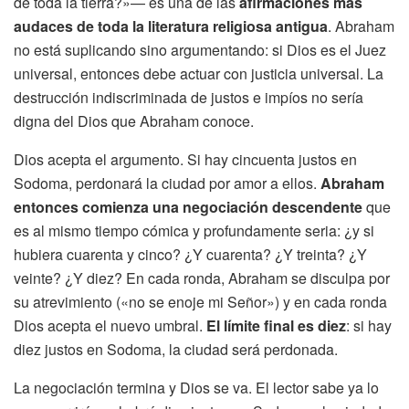
de toda la tierra?»— es una de las
afirmaciones más
audaces de toda la literatura religiosa antigua
. Abraham
no está suplicando sino argumentando: si Dios es el Juez
universal, entonces debe actuar con justicia universal. La
destrucción indiscriminada de justos e impíos no sería
digna del Dios que Abraham conoce.
Dios acepta el argumento. Si hay cincuenta justos en
Sodoma, perdonará la ciudad por amor a ellos.
Abraham
entonces comienza una negociación descendente
que
es al mismo tiempo cómica y profundamente seria: ¿y si
hubiera cuarenta y cinco? ¿Y cuarenta? ¿Y treinta? ¿Y
veinte? ¿Y diez? En cada ronda, Abraham se disculpa por
su atrevimiento («no se enoje mi Señor») y en cada ronda
Dios acepta el nuevo umbral.
El límite final es diez
: si hay
diez justos en Sodoma, la ciudad será perdonada.
La negociación termina y Dios se va. El lector sabe ya lo