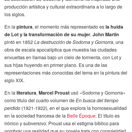
producción artística y cultural extraordinaria a lo largo de
los siglos.
En la
pintura
, el momento más representado es
la huida
de Lot y la transformación de su mujer
.
John Martin
pintó en 1852
La destrucción de Sodoma y Gomorra
, una
obra de escala apocalíptica que muestra las ciudades
envueltas en llamas bajo un cielo de tormenta, con Lot y
sus hijas huyendo en primer plano. Es una de las
representaciones más conocidas del tema en la pintura del
siglo XIX.
En la
literatura
,
Marcel Proust
usó «Sodoma y Gomorra»
como título del cuarto volumen de
En busca del tiempo
perdido
(1921-1922), en el que explora la homosexualidad
en la sociedad francesa de la
Belle Époque
. El título es
irónico y subversivo: Proust usa el estigma bíblico para
nombrar una realidad que su novela trata con complejidad