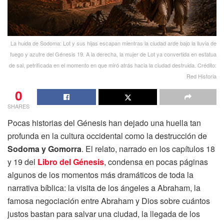
La huida de Sodoma: Lot y sus hijas escapan mientras la ciudad arde bajo la lluvia de
fuego y azufre del Génesis 19. A la derecha, la mujer de Lot ya convertida en estatua
de sal, petrificada en el momento en que miró atrás hacia la ciudad destruida. Crédito:
Red Historia
0
SHARES
Pocas historias del Génesis han dejado una huella tan
profunda en la cultura occidental como la destrucción de
Sodoma y Gomorra
. El relato, narrado en los capítulos 18
y 19 del
Libro del Génesis
, condensa en pocas páginas
algunos de los momentos más dramáticos de toda la
narrativa bíblica: la visita de los ángeles a Abraham, la
famosa negociación entre Abraham y Dios sobre cuántos
justos bastan para salvar una ciudad, la llegada de los