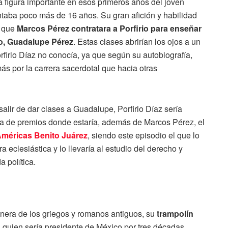
 figura importante en esos primeros años del joven
ontaba poco más de 16 años. Su gran afición y habilidad
n que
Marcos Pérez contratara a Porfirio para enseñar
jo, Guadalupe Pérez
. Estas clases abrirían los ojos a un
irio Díaz no conocía, ya que según su autobiografía,
ás por la carrera sacerdotal que hacia otras
alir de dar clases a Guadalupe, Porfirio Díaz sería
ga de premios donde estaría, además de Marcos Pérez, el
Américas Benito Juárez
, siendo este episodio el que lo
ra eclesiástica y lo llevaría al estudio del derecho y
a política.
anera de los griegos y romanos antiguos, su
trampolín
, quien sería presidente de México por tres décadas,