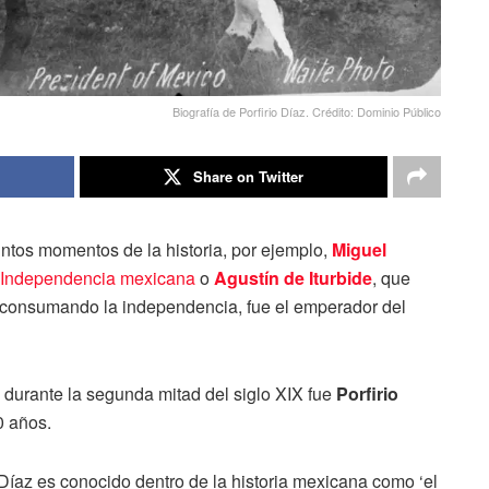
Biografía de Porfirio Díaz. Crédito: Dominio Público
Share on Twitter
intos momentos de la historia, por ejemplo,
Miguel
 Independencia mexicana
o
Agustín de Iturbide
, que
 consumando la independencia, fue el emperador del
 durante la segunda mitad del siglo XIX fue
Porfirio
0 años.
Díaz es conocido dentro de la historia mexicana como ‘el