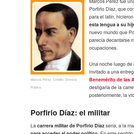
Marcos Pérez fue una
Porfirio Díaz, que c
para el latín, hiciero
esta lengua a su hi
nuevo mundo que Porf
parecía decantarse m
ocupaciones.
Una noche luego de s
invitado a una entre
Benemérito de las 
Marcos Pérez. Crédito: Dominio
desligaría de la carre
Público.
posteriormente, la vid
Porfirio Díaz: el militar
La
carrera militar de Porfirio Díaz
sería, a la m
para acceder al poder político
. En este sentido