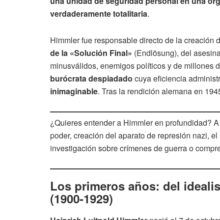
una unidad de seguridad personal en una orga
verdaderamente totalitaria
.
Himmler fue responsable directo de la creación
de la «Solución Final»
(Endlösung), del asesina
minusválidos, enemigos políticos y de millones d
burócrata despiadado
cuya eficiencia administr
inimaginable
. Tras la rendición alemana en 1945
¿Quieres entender a Himmler en profundidad? A 
poder, creación del aparato de represión nazi, e
investigación sobre crímenes de guerra o compre
Los primeros años: del ideali
(1900-1929)