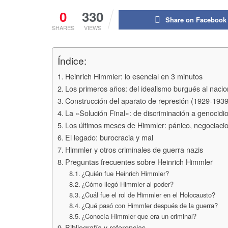
0
330
Share on Facebook
SHARES
VIEWS
Índice:
Heinrich Himmler: lo esencial en 3 minutos
Los primeros años: del idealismo burgués al naci
Construcción del aparato de represión (1929-1939
La «Solución Final»: de discriminación a genocidi
Los últimos meses de Himmler: pánico, negociaci
El legado: burocracia y mal
Himmler y otros criminales de guerra nazis
Preguntas frecuentes sobre Heinrich Himmler
¿Quién fue Heinrich Himmler?
¿Cómo llegó Himmler al poder?
¿Cuál fue el rol de Himmler en el Holocausto?
¿Qué pasó con Himmler después de la guerra?
¿Conocía Himmler que era un criminal?
Bibliografía y referencias