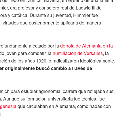
e de 1900 en Múnich, Baviera, en el seno de una familia
er, era profesor y consejero real de Ludwig III de
ora y católica. Durante su juventud, Himmler fue
d, virtudes que posteriormente aplicaría de manera
ofundamente afectado por la
derrota de Alemania en la
o joven para combatir, la
humillación de Versalles
, la
lación de los años 1920 lo radicalizaron ideológicamente.
r originalmente buscó cambio a través de
nich para estudiar agronomía, carrera que reflejaba sus
a
. Aunque su formación universitaria fue técnica, fue
ugenesia
que circulaban en Alemania, combinadas con
o.