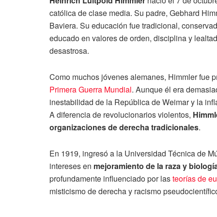
Heinrich Luitpold Himmler
nació el 7 de octubr
católica de clase media. Su padre, Gebhard Himml
Baviera. Su educación fue tradicional, conservad
educado en valores de orden, disciplina y lealta
desastrosa.
Como muchos jóvenes alemanes, Himmler fue pr
Primera Guerra Mundial
. Aunque él era demasiad
inestabilidad de la República de Weimar y la inf
A diferencia de revolucionarios violentos,
Himmle
organizaciones de derecha tradicionales
.
En 1919, ingresó a la Universidad Técnica de Mú
intereses en
mejoramiento de la raza y biologí
profundamente influenciado por las
teorías de e
misticismo de derecha y racismo pseudocientífic