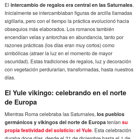
El
intercambio de regalos era central en las Saturnales
.
Inicialmente se intercambiaban figuras de arcilla llamadas
sigillaria, pero con el tiempo la práctica evolucionó hacia
obsequios más elaborados. Los romanos también
encendían velas y antorchas en abundancia, tanto por
razones prácticas (los días eran muy cortos) como
simbólicas (atraer la luz en el momento de mayor
oscuridad). Estas tradiciones de regalos, luz y decoración
con vegetación perdurarían, transformadas, hasta nuestros
días.
El Yule vikingo: celebrando en el norte
de Europa
Mientras Roma celebraba las Saturnales,
los pueblos
germánicos y vikingos del norte de Europa
tenían
su
propia festividad del solsticio: el Yule
. Esta celebración
duraba doce días, desde el 21 de diciembre hasta el 1 de