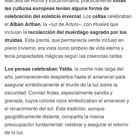
Más allá de Roma y Escandinavia, prácticamente
todas
las culturas europeas tenían alguna forma de
celebración del solsticio invernal
. Los
celtas
celebraban
el
Alban Arthan
, la «luz de Arturo», con rituales que
incluían la
recolección del muérdago sagrado por los
druidas
. Esta planta, que permanecía verde incluso en
pleno invierno, era vista como símbolo de vida eterna y
tenía propiedades mágicas según las creencias celtas.
Los persas celebraban Yalda
, la noche más larga del
año, permaneciendo despiertos hasta el amanecer para
asegurar simbólicamente el triunfo de la luz sobre la
oscuridad. Comían frutas, especialmente sandía y
granada, cuyos colores rojos simbolizaban el amanecer y
el renacimiento del sol. Esta tradición, aunque
geográficamente distante, compartía la misma
preocupación fundamental: celebrar y asegurar el retorno
de la luz.