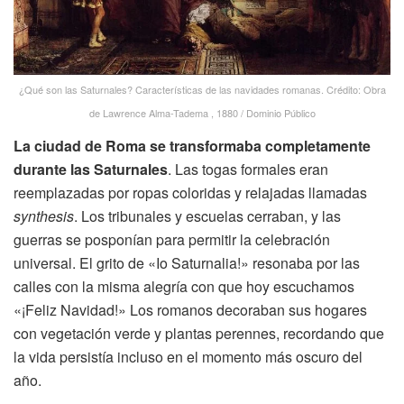
¿Qué son las Saturnales? Características de las navidades romanas. Crédito: Obra
de Lawrence Alma-Tadema , 1880 / Dominio Público
La ciudad de Roma se transformaba completamente
durante las Saturnales
. Las togas formales eran
reemplazadas por ropas coloridas y relajadas llamadas
synthesis
. Los tribunales y escuelas cerraban, y las
guerras se posponían para permitir la celebración
universal. El grito de «Io Saturnalia!» resonaba por las
calles con la misma alegría con que hoy escuchamos
«¡Feliz Navidad!» Los romanos decoraban sus hogares
con vegetación verde y plantas perennes, recordando que
la vida persistía incluso en el momento más oscuro del
año.