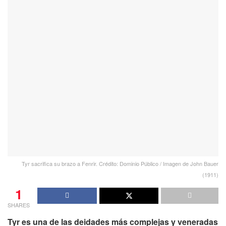
Tyr sacrifica su brazo a Fenrir. Crédito: Dominio Público / Imagen de John Bauer
(1911)
1
SHARES
Tyr es una de las deidades más complejas y veneradas