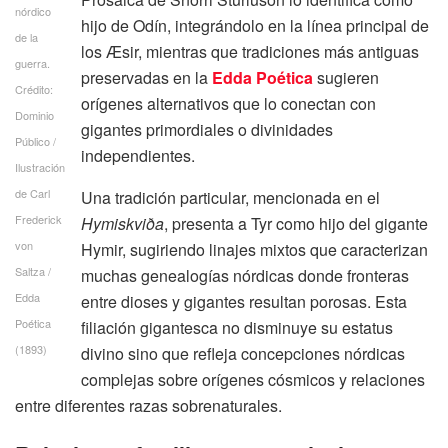
nórdico
hijo de Odín, integrándolo en la línea principal de
de la
los Æsir, mientras que tradiciones más antiguas
guerra.
preservadas en la
Edda Poética
sugieren
Crédito:
orígenes alternativos que lo conectan con
Dominio
gigantes primordiales o divinidades
Público /
independientes.
Ilustración
de Carl
Una tradición particular, mencionada en el
Frederick
Hymiskviða
, presenta a Tyr como hijo del gigante
von
Hymir, sugiriendo linajes mixtos que caracterizan
Saltza /
muchas genealogías nórdicas donde fronteras
Edda
entre dioses y gigantes resultan porosas. Esta
Poética
filiación gigantesca no disminuye su estatus
(1893)
divino sino que refleja concepciones nórdicas
complejas sobre orígenes cósmicos y relaciones
entre diferentes razas sobrenaturales.